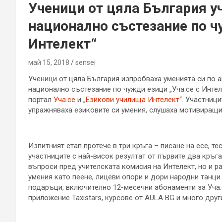
Ученици от цяла България уч
национално състезание по чу
Интелект“
май 15, 2018
sensei
Ученици от цяла България изпробваха уменията си по а
национално състезание по чужди езици „Уча.се с Интел
портал
Уча.се
и „
Езикови училища Интелект
“. Участниц
упражняваха езиковите си умения, слушаха мотивиращи
Изпитният етап протече в три кръга – писане на есе, те
участниците с най-висок резултат от първите два кръга
въпроси пред учителската комисия на Интелект, но и р
умения като пеене, лицеви опори и дори народни танци
подаръци, включително 12-месечни абонаменти за Уча.с
приложение Taxistars, курсове от AULA BG и много друг