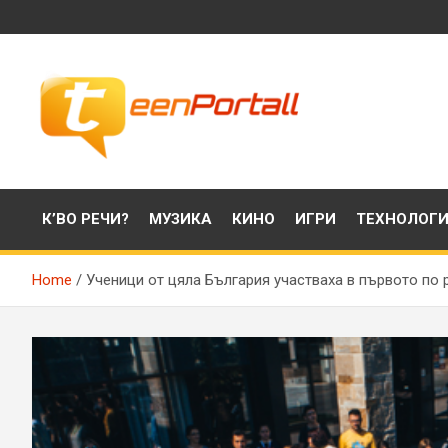
Skip
to
content
Филми, музика, интересни факти и още…
TeenPortall
К’ВО РЕЧИ?
МУЗИКА
КИНО
ИГРИ
ТЕХНОЛОГ
Home
Ученици от цяла България участваха в първото по 