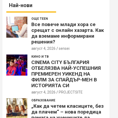
Най-нови
ОЩЕ TEEN
Все повече млади хора се
срещат с онлайн хазарта. Как
да вземаме информирани
решения?
август 4, 2026
sensei
КИНО И ТВ
CINEMA CITY БЪЛГАРИЯ
ОТБЕЛЯЗВА НАЙ-УСПЕШНИЯ
ПРЕМИЕРЕН УИКЕНД НА
ФИЛМ ЗА СПАЙДЪР-МЕН В
ИСТОРИЯТА СИ
август 4, 2026
PROJECTSITЕ
ОБРАЗОВАНИЕ
„Как да четем класиците, без
да плачем“ – нова поредица
помага на учениците да