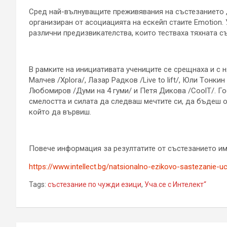
Сред най-вълнуващите преживявания на състезанието „
организиран от асоциацията на ескейп стаите Emotion. 
различни предизвикателства, които тестваха тяхната с
В рамките на инициативата учениците се срещнаха и с 
Малчев /Xplora/, Лазар Радков /Live to lift/, Юли Tонк
Любомиров /Думи на 4 гуми/ и Петя Дикова /CoolT/. Го
смелостта и силата да следваш мечтите си, да бъдеш о
който да вървиш.
Повече информация за резултатите от състезанието им
https://www.intellect.bg/natsionalno-ezikovo-sastezanie-uc
Tags:
състезание по чужди езици
,
Уча.се с Интелект“