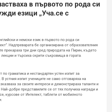
астваха в първото по рода си
жди езици „Уча.се с
нглийски и немски език в първото по рода си
ект“. Надпреварата бе организирана от образователния
ите прекараха три дни сред природата на Пирин, където
 лекции и търсиха скрити съкровища в гората.
ст по граматика и нестандартен устен изпит за
. В устния изпит учениците не само отговаряха на
азказваха за своите интереси и демонстрираха таланти и
. Най-добре представилите се от тях получиха награди и
е, курсове от Интелект, таблети от мобилното
и.