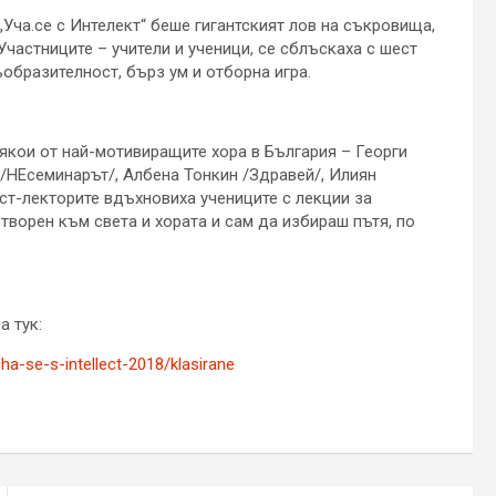
Уча.се с Интелект“ беше гигантският лов на съкровища,
Участниците – учители и ученици, се сблъскаха с шест
ъобразителност, бърз ум и отборна игра.
някои от най-мотивиращите хора в България – Георги
ин /НЕсеминарът/, Албена Тонкин /Здравей/, Илиян
ст-лекторите вдъхновиха учениците с лекции за
творен към света и хората и сам да избираш пътя, по
а тук:
ha-se-s-intellect-2018/klasirane