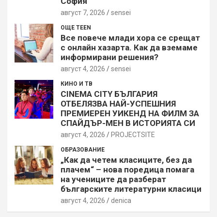
София
август 7, 2026
sensei
ОЩЕ TEEN
Все повече млади хора се срещат
с онлайн хазарта. Как да вземаме
информирани решения?
август 4, 2026
sensei
КИНО И ТВ
CINEMA CITY БЪЛГАРИЯ
ОТБЕЛЯЗВА НАЙ-УСПЕШНИЯ
ПРЕМИЕРЕН УИКЕНД НА ФИЛМ ЗА
СПАЙДЪР-МЕН В ИСТОРИЯТА СИ
август 4, 2026
PROJECTSITЕ
ОБРАЗОВАНИЕ
„Как да четем класиците, без да
плачем“ – нова поредица помага
на учениците да разберат
българските литературни класици
август 4, 2026
denica