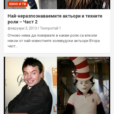
КИНО И ТВ
Най-неразпознаваемите актьори и техните
роли – Част 2
февруари 3, 2013
Teenportall 1
Отново няма да повярвате в какви роли са влезли
някои от най-известните холивудски актьори Втора
част…