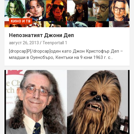
КИНО И ТВ
Непознатият Джони Деп
август 26, 2013
Teenportall 1
[dropcap]Р[/dropcap]оден като Джон Кристофър Деп –
младши в Оуенсбъро, Кентъки на 9 юни 1963 г. с…