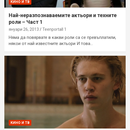
КИНО И ТВ
Най-неразпознаваемите актьори и техните
роли – Част 1
януари 26, 2013
Teenportall 1
Няма да повярвате в какви роли са се превъплатили,
някои от най известните актьори И това…
КИНО И ТВ