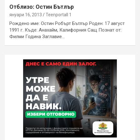
Отблизо: Остин Бътлър
януари 16, 2013
Teenportall 1
Рождено име: Остин Робърт Бътлър Роден: 17 август
1991 г. Къде: Анахайм, Калифорния Сащ Познат от:
Филми Година Заглавие…