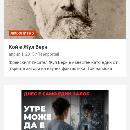
ЛЮБОПИТНО
Кой е Жул Верн
април 1, 2015
Teenportall 1
Френският писател Жул Верн е известен като един от
първите автори на научна фантастика. Той написва…