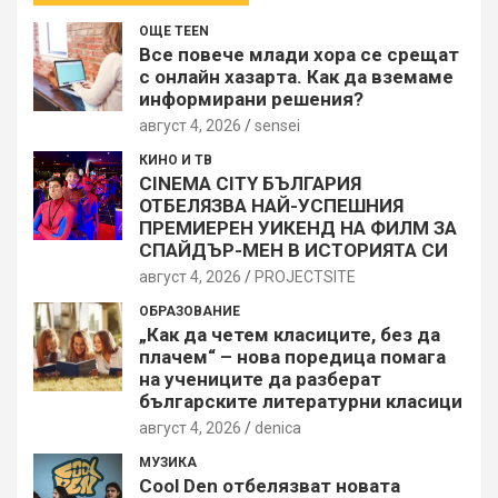
ОЩЕ TEEN
Все повече млади хора се срещат
с онлайн хазарта. Как да вземаме
информирани решения?
август 4, 2026
sensei
КИНО И ТВ
CINEMA CITY БЪЛГАРИЯ
ОТБЕЛЯЗВА НАЙ-УСПЕШНИЯ
ПРЕМИЕРЕН УИКЕНД НА ФИЛМ ЗА
СПАЙДЪР-МЕН В ИСТОРИЯТА СИ
август 4, 2026
PROJECTSITЕ
ОБРАЗОВАНИЕ
„Как да четем класиците, без да
плачем“ – нова поредица помага
на учениците да разберат
българските литературни класици
август 4, 2026
denica
МУЗИКА
Cool Den отбелязват новата