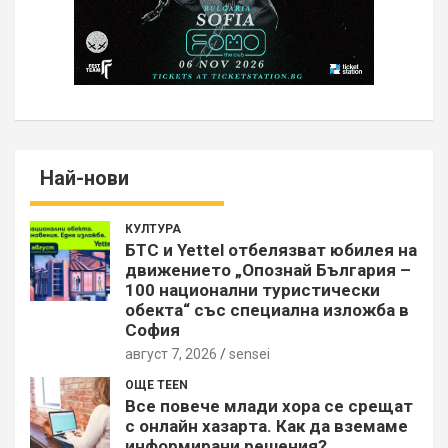
Най-нови
КУЛТУРА
БТС и Yettel отбелязват юбилея на
движението „Опознай България –
100 национални туристически
обекта“ със специална изложба в
София
август 7, 2026
sensei
ОЩЕ TEEN
Все повече млади хора се срещат
с онлайн хазарта. Как да вземаме
информирани решения?