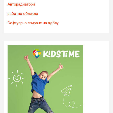
Авторадиатори
работно облекло
Софтуерно спиране на адблу