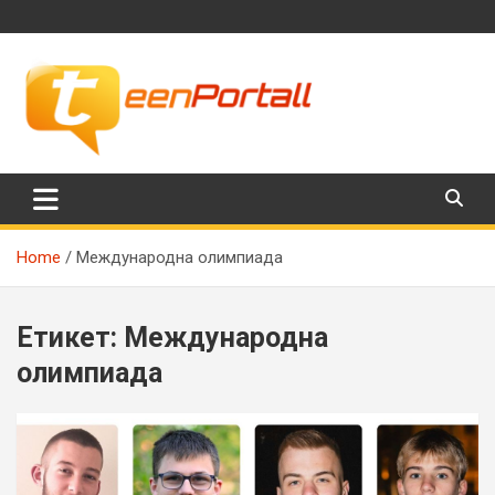
Skip
to
content
Филми, музика, интересни факти и още…
TeenPortall
Home
Международна олимпиада
Етикет:
Международна
олимпиада