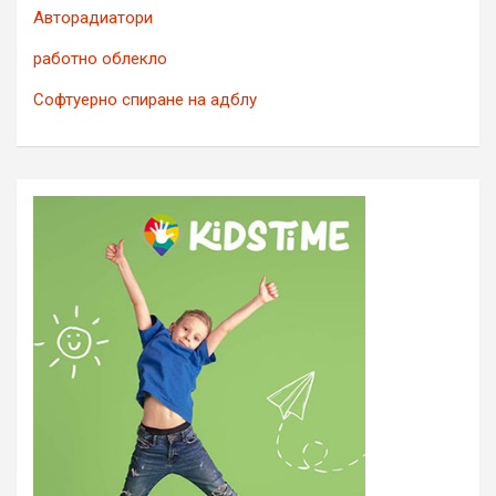
Авторадиатори
работно облекло
Софтуерно спиране на адблу