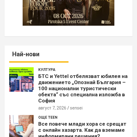
Най-нови
КУЛТУРА
БТС и Yettel отбелязват юбилея на
движението „Опознай България –
100 национални туристически
обекта“ със специална изложба в
София
август 7, 2026
sensei
ОЩЕ TEEN
Все повече млади хора се срещат
с онлайн хазарта. Как да вземаме
информирани решения?