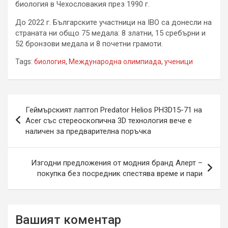
биология в Чехословакия през 1990 г.
До 2022 г. Българските участници на IBO са донесли на
страната ни общо 75 медала: 8 златни, 15 сребърни и
52 бронзови медала и 8 почетни грамоти.
Tags:
биология
,
Международна олимпиада
,
ученици
Навигация
Геймърският лаптоп Predator Helios PH3D15-71 на
Acer със стереоскопична 3D технология вече е
наличен за предварителна поръчка
Изгодни предложения от модния бранд Алерт –
покупка без посредник спестява време и пари
Вашият коментар