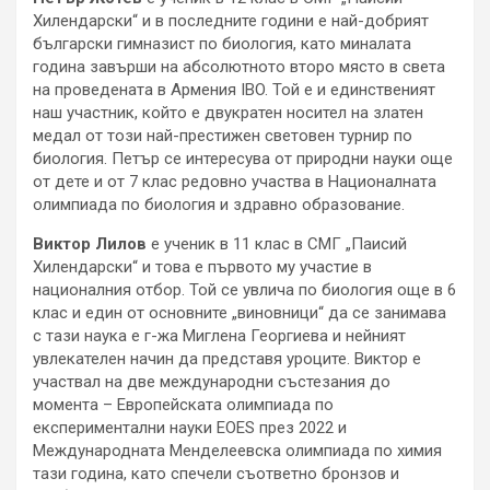
Хилендарски“ и в последните години е най-добрият
български гимназист по биология, като миналата
година завърши на абсолютното второ място в света
на проведената в Армения IBO. Той е и единственият
наш участник, който е двукратен носител на златен
медал от този най-престижен световен турнир по
биология. Петър се интересува от природни науки още
от дете и от 7 клас редовно участва в Националната
олимпиада по биология и здравно образование.
Виктор Лилов
е ученик в 11 клас в СМГ „Паисий
Хилендарски“ и това е първото му участие в
националния отбор. Той се увлича по биология още в 6
клас и един от основните „виновници“ да се занимава
с тази наука е г-жа Миглена Георгиева и нейният
увлекателен начин да представя уроците. Виктор е
участвал на две международни състезания до
момента – Европейската олимпиада по
експериментални науки EOES през 2022 и
Международната Менделеевска олимпиада по химия
тази година, като спечели съответно бронзов и