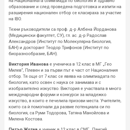
на Националната олимпиада по биология и здравно
образование и след проведена подготовка и изпити на
разширения национален отбор се класираха за участие
на IBO.
Техни ръководители са проф. д-р Албена Йорданова
(Медицински факултет, СУ), гл. ас. д-р Радослав
Александров (Институт по Молекулярна биология,
БАН) и докторант Теодор Трифонов (Институт по
биоразнообразие, БАН).
Виктория Иванова
е ученичка в 12 клас в МГ „Гео
Милев“, Плевен и за първи път е част от Националния
отбор. Тя още от 7 клас се явява на олимпиадата по
биология, като освен с наука се занимава и с
изобразително изкуство. Виктория е участвала в много
международни форуми и конкурси за младежко
изкуство, в които е печелила призови места. Учителите,
които са ѝ помогнали да развие потенциала си по
биология, са Руми Тодорова, Татяна Манойлова и
Милена Костова.
Петър Жотев
е ученик в 12 клас в СМГ „Паисий