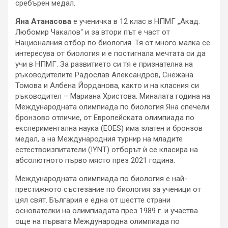
сребърен медал.
Яна Атанасова
е ученичка в 12 клас в НПМГ „Акад.
Любомир Чакалов“ и за втори път е част от
Националния отбор по биология. Тя от много малка се
интересува от биология и е постигнала мечтата си да
учи в НПМГ. За развитието си тя е признателна на
ръководителите Радослав Александров, Снежана
Томова и Албена Йорданова, както и на класния си
ръководител – Мариана Христова. Миналата година на
Международната олимпиада по биология Яна спечели
бронзово отличие, от Европейската олимпиада по
експериментална наука (EOES) има златен и бронзов
медал, а на Международния турнир на младите
естествоизпитатели (IYNT) отборът ѝ се класира на
абсолютното първо място през 2021 година.
Международната олимпиада по биология е най-
престижното състезание по биология за ученици от
цял свят. България е една от шестте страни
основателки на олимпиадата през 1989 г. и участва
още на първата Международна олимпиада по