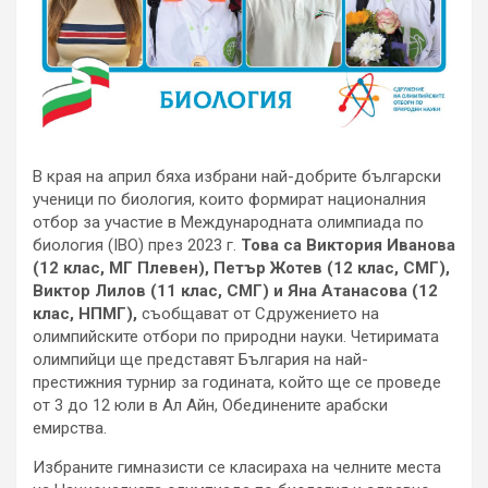
В края на април бяха избрани най-добрите български
ученици по биология, които формират националния
отбор за участие в Международната олимпиада по
биология (IBO) през 2023 г.
Това са Виктория Иванова
(12 клас, МГ Плевен), Петър Жотев (12 клас, СМГ),
Виктор Лилов (11 клас, СМГ) и Яна Атанасова (12
клас, НПМГ),
съобщават от Сдружението на
олимпийските отбори по природни науки. Четиримата
олимпийци ще представят България на най-
престижния турнир за годината, който ще се проведе
от 3 до 12 юли в Ал Айн, Обединените арабски
емирства.
Избраните гимназисти се класираха на челните места