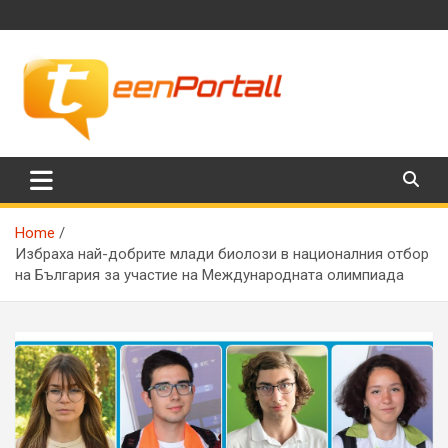
Skip
to
content
Филми, музика, интересни факти и още…
TeenPortall
Home
Избраха най-добрите млади биолози в националния отбор
на България за участие на Международната олимпиада