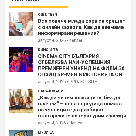
ОЩЕ TEEN
Все повече млади хора се срещат
с онлайн хазарта. Как да вземаме
информирани решения?
август 4, 2026
sensei
КИНО И ТВ
CINEMA CITY БЪЛГАРИЯ
ОТБЕЛЯЗВА НАЙ-УСПЕШНИЯ
ПРЕМИЕРЕН УИКЕНД НА ФИЛМ ЗА
СПАЙДЪР-МЕН В ИСТОРИЯТА СИ
август 4, 2026
PROJECTSITЕ
ОБРАЗОВАНИЕ
„Как да четем класиците, без да
плачем“ – нова поредица помага
на учениците да разберат
българските литературни класици
август 4, 2026
denica
МУЗИКА