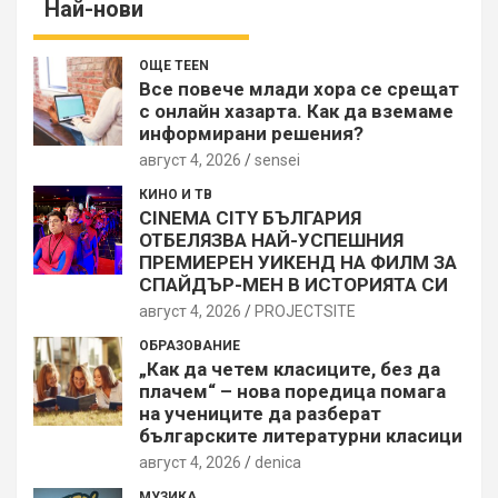
Най-нови
ОЩЕ TEEN
Все повече млади хора се срещат
с онлайн хазарта. Как да вземаме
информирани решения?
август 4, 2026
sensei
КИНО И ТВ
CINEMA CITY БЪЛГАРИЯ
ОТБЕЛЯЗВА НАЙ-УСПЕШНИЯ
ПРЕМИЕРЕН УИКЕНД НА ФИЛМ ЗА
СПАЙДЪР-МЕН В ИСТОРИЯТА СИ
август 4, 2026
PROJECTSITЕ
ОБРАЗОВАНИЕ
„Как да четем класиците, без да
плачем“ – нова поредица помага
на учениците да разберат
българските литературни класици
август 4, 2026
denica
МУЗИКА