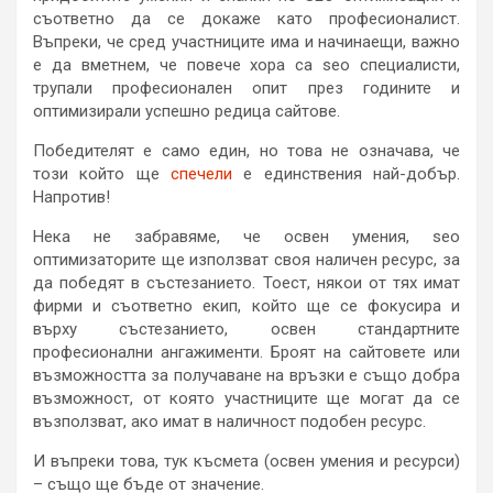
съответно да се докаже като професионалист.
Въпреки, че сред участниците има и начинаещи, важно
е да вметнем, че повече хора са seo специалисти,
трупали професионален опит през годините и
оптимизирали успешно редица сайтове.
Победителят е само един, но това не означава, че
този който ще
спечели
е единствения най-добър.
Напротив!
Нека не забравяме, че освен умения, seo
оптимизаторите ще използват своя наличен ресурс, за
да победят в състезанието. Тоест, някои от тях имат
фирми и съответно екип, който ще се фокусира и
върху състезанието, освен стандартните
професионални ангажименти. Броят на сайтовете или
възможността за получаване на връзки е също добра
възможност, от която участниците ще могат да се
възползват, ако имат в наличност подобен ресурс.
И въпреки това, тук късмета (освен умения и ресурси)
– също ще бъде от значение.