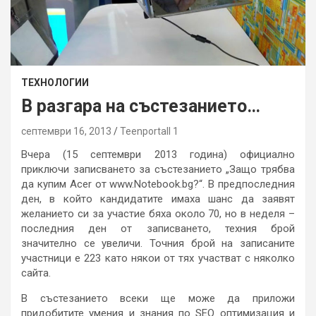
ТЕХНОЛОГИИ
В разгара на състезанието…
септември 16, 2013
Teenportall 1
Вчера (15 септември 2013 година) официално
приключи записването за състезанието „Защо трябва
да купим Acer от www.Notebook.bg?“. В предпоследния
ден, в който кандидатите имаха шанс да заявят
желанието си за участие бяха около 70, но в неделя –
последния ден от записването, техния брой
значително се увеличи. Точния брой на записаните
участници е 223 като някои от тях участват с няколко
сайта.
В състезанието всеки ще може да приложи
придобитите умения и знания по SEO оптимизация и