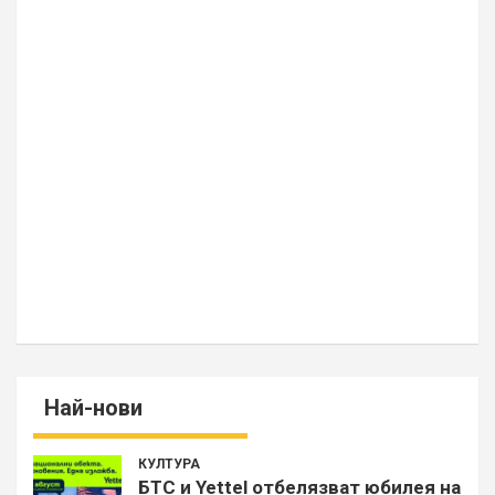
Най-нови
КУЛТУРА
БТС и Yettel отбелязват юбилея на