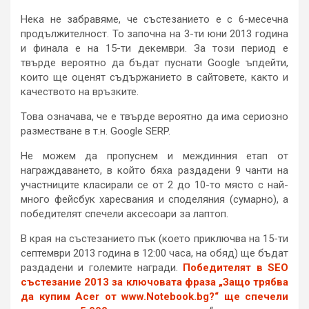
Нека не забравяме, че състезанието е с 6-месечна
продължителност. То започна на 3-ти юни 2013 година
и финала е на 15-ти декември. За този период е
твърде вероятно да бъдат пуснати Google ъпдейти,
които ще оценят съдържанието в сайтовете, както и
качеството на връзките.
Това означава, че е твърде вероятно да има сериозно
разместване в т.н. Google SERP.
Не можем да пропуснем и междинния етап от
награждаването, в който бяха раздадени 9 чанти на
участниците класирали се от 2 до 10-то място с най-
много фейсбук харесвания и споделяния (сумарно), а
победителят спечели аксесоари за лаптоп.
В края на състезанието пък (което приключва на 15-ти
септември 2013 година в 12:00 часа, на обяд) ще бъдат
раздадени и големите награди.
Победителят в SEO
състезание 2013 за ключовата фраза „Защо трябва
да купим Acer от www.Notebook.bg?“ ще спечели