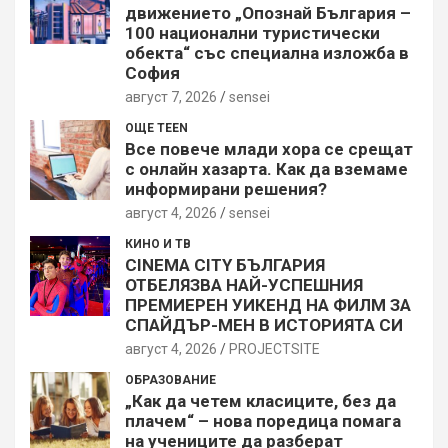
движението „Опознай България –
100 национални туристически
обекта“ със специална изложба в
София
август 7, 2026
sensei
ОЩЕ TEEN
Все повече млади хора се срещат
с онлайн хазарта. Как да вземаме
информирани решения?
август 4, 2026
sensei
КИНО И ТВ
CINEMA CITY БЪЛГАРИЯ
ОТБЕЛЯЗВА НАЙ-УСПЕШНИЯ
ПРЕМИЕРЕН УИКЕНД НА ФИЛМ ЗА
СПАЙДЪР-МЕН В ИСТОРИЯТА СИ
август 4, 2026
PROJECTSITЕ
ОБРАЗОВАНИЕ
„Как да четем класиците, без да
плачем“ – нова поредица помага
на учениците да разберат