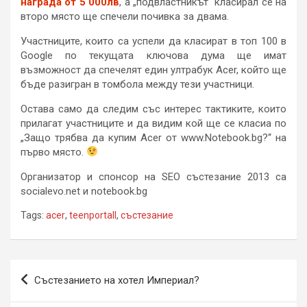
награда от 5 000лв
, а „подвластникът“ класирал се на
второ място ще спечели почивка за двама.
Участниците, които са успели да класират в топ 100 в
Google по текущата ключова дума ще имат
възможност да спечелят един ултрабук Acer, който ще
бъде разигран в томбола между тези участници.
Остава само да следим със интерес тактиките, които
прилагат участниците и да видим кой ще се класиа по
„Защо трябва да купим Acer от www.Notebook.bg?“ на
първо място.
Организатор и спонсор на SEO състезание 2013 са
socialevo.net и notebook.bg
Tags:
acer
,
teenportall
,
състезание
Навигация
Състезанието на хотел Империал?