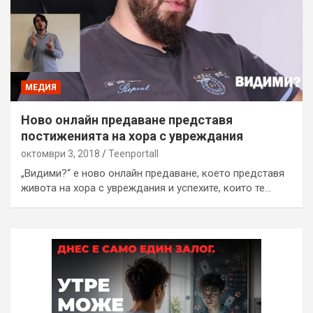
МЕДИЯ
Ново онлайн предаване представя
постиженията на хора с увреждания
октомври 3, 2018
Teenportall
„Видими?“ e ново онлайн предаване, което представя
живота на хора с увреждания и успехите, които те…