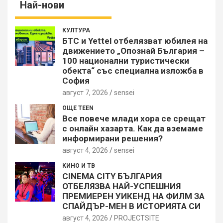
Най-нови
КУЛТУРА
БТС и Yettel отбелязват юбилея на
движението „Опознай България –
100 национални туристически
обекта“ със специална изложба в
София
август 7, 2026
sensei
ОЩЕ TEEN
Все повече млади хора се срещат
с онлайн хазарта. Как да вземаме
информирани решения?
август 4, 2026
sensei
КИНО И ТВ
CINEMA CITY БЪЛГАРИЯ
ОТБЕЛЯЗВА НАЙ-УСПЕШНИЯ
ПРЕМИЕРЕН УИКЕНД НА ФИЛМ ЗА
СПАЙДЪР-МЕН В ИСТОРИЯТА СИ
август 4, 2026
PROJECTSITЕ