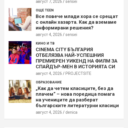
август 7, 2026
sensei
ОЩЕ TEEN
Все повече млади хора се срещат
с онлайн хазарта. Как да вземаме
информирани решения?
август 4, 2026
sensei
КИНО И ТВ
CINEMA CITY БЪЛГАРИЯ
ОТБЕЛЯЗВА НАЙ-УСПЕШНИЯ
ПРЕМИЕРЕН УИКЕНД НА ФИЛМ ЗА
СПАЙДЪР-МЕН В ИСТОРИЯТА СИ
август 4, 2026
PROJECTSITЕ
ОБРАЗОВАНИЕ
„Как да четем класиците, без да
плачем“ – нова поредица помага
на учениците да разберат
българските литературни класици
август 4, 2026
denica