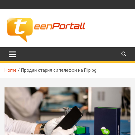
Skip
to
content
Филми, музика, интересни факти и още…
TeenPortall
Home
Продай стария си телефон на Flip.bg