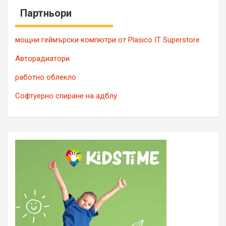
Партньори
мощни геймърски компютри от Plasico IT Superstore
Авторадиатори
работно облекло
Софтуерно спиране на адблу