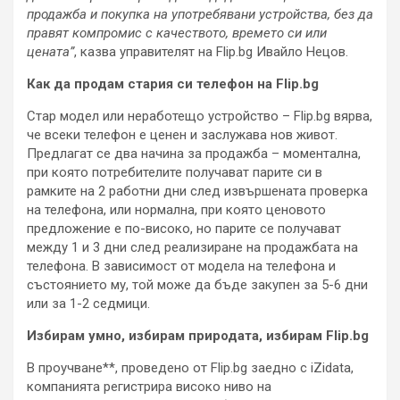
продажба и покупка на употребявани устройства, без да
правят компромис с качеството, времето си или
цената”
, казва управителят на Flip.bg Ивайло Нецов.
Как да продам стария си телефон на Flip.bg
Стар модел или неработещо устройство – Flip.bg вярва,
че всеки телефон е ценен и заслужава нов живот.
Предлагат се два начина за продажба – моментална,
при която потребителите получават парите си в
рамките на 2 работни дни след извършената проверка
на телефона, или нормална, при която ценовото
предложение е по-високо, но парите се получават
между 1 и 3 дни след реализиране на продажбата на
телефона. В зависимост от модела на телефона и
състоянието му, той може да бъде закупен за 5-6 дни
или за 1-2 седмици.
Избирам умно, избирам природата, избирам Flip.bg
В проучване**, проведено от Flip.bg заедно с iZidata,
компанията регистрира високо ниво на