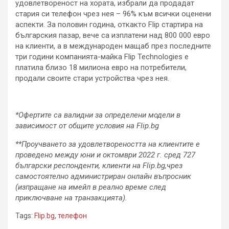
удовлетвореност на хората, избрали да продадат
стария си телефон чрез нея – 96% към всички оценени
аспекти. За половин година, откакто Flip стартира на
българския пазар, вече са изплатени над 800 000 евро
на клиенти, а в международен мащаб през последните
три години компанията-майка Flip Technologies е
платила близо 18 милиона евро на потребители,
продали своите стари устройства чрез нея.
*Офертите са валидни за определени модели в
зависимост от общите условия на Flip.bg
**Проучването за удовлетвореността на клиентите е
проведено между юни и октомври 2022 г. сред 727
български респонденти, клиенти на Flip.bg,чрез
самостоятелно администриран онлайн въпросник
(изпращане на имейл в реално време след
приключване на транзакцията).
Tags:
Flip.bg
,
телефон