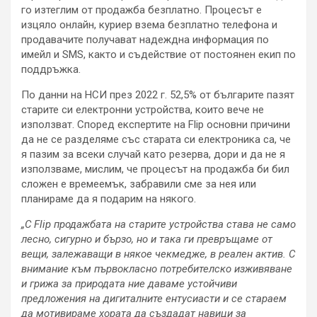
го изтеглим от продажба безплатно. Процесът е
изцяло онлайн, куриер взема безплатно телефона и
продавачите получават надеждна информация по
имейл и SMS, както и съдействие от постоянен екип по
поддръжка.
По данни на НСИ през 2022 г. 52,5% от българите пазят
старите си електронни устройства, които вече не
използват. Според експертите на Flip основни причини
да не се разделяме със старата си електроника са, че
я пазим за всеки случай като резерва, дори и да не я
използваме, мислим, че процесът на продажба би бил
сложен е времеемък, забравили сме за нея или
планираме да я подарим на някого.
„С Flip продажбата на старите устройства става не само
лесно, сигурно и бързо, но и така ги превръщаме от
вещи, залежаващи в някое чекмедже, в реален актив. С
внимание към първокласно потребителско изживяване
и грижа за природата ние даваме устойчиви
предложения на дигиталните ентусиасти и се стараем
да мотивираме хората да създадат навици за