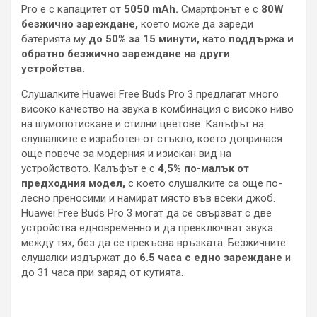
Pro е с капацитет от
5050 mAh.
Смартфонът е с
80W
безжично зареждане,
което може да зареди
батерията му
до 50% за 15 минути, като поддържа и
обратно безжично зареждане на други
устройства.
Слушалките Huawei Free Buds Pro 3 предлагат много
високо качество на звука в комбинация с високо ниво
на шумопотискане и стилни цветове. Калъфът на
слушалките е изработен от стъкло, което допринася
още повече за модерния и изискан вид на
устройството. Калъфът е с
4,5% по-малък от
предходния модел,
с което слушалките са още по-
лесно преносими и намират място във всеки джоб.
Huawei Free Buds Pro 3 могат да се свързват с две
устройства едновременно и да превключват звука
между тях, без да се прекъсва връзката. Безжичните
слушалки издържат до
6.5 часа с едно зареждане
и
до 31 часа при заряд от кутията.