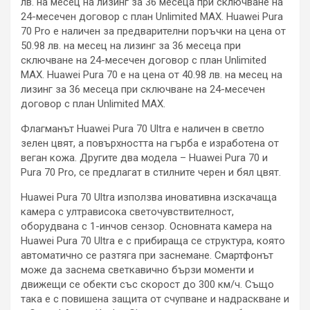
лв. на месец на лизинг за 36 месеца при сключване на
24-месечен договор с план Unlimited MAX. Huawei Pura
70 Pro е наличен за предварителни поръчки на цена от
50.98 лв. на месец на лизинг за 36 месеца при
сключване на 24-месечен договор с план Unlimited
MAX. Huawei Pura 70 е на цена от 40.98 лв. на месец на
лизинг за 36 месеца при сключване на 24-месечен
договор с план Unlimited MAX.
Флагманът Huawei Pura 70 Ultra е наличен в светло
зелен цвят, а повърхността на гърба е изработена от
веган кожа. Другите два модела – Huawei Pura 70 и
Pura 70 Pro, се предлагат в стилните черен и бял цвят.
Huawei Pura 70 Ultra използва иновативна изскачаща
камера с ултрависока светочувствителност,
оборудвана с 1-инчов сензор. Основната камера на
Huawei Pura 70 Ultra е с прибираща се структура, която
автоматично се разтяга при заснемане. Смартфонът
може да заснема светкавично бързи моменти и
движещи се обекти със скорост до 300 км/ч. Също
така е с повишена защита от счупване и надраскване и