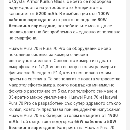
с Crystal Armor Kunlun Glass, с което се подобрява
надеждността на устройството. Батерията е с
капацитет от
5200 mAh.
В комбинация със
100W
кабелно зареждане
и първото по рода си
80W
безжично зареждане,
потребителите могат да се
наслаждават на безпроблемно ежедневно използване
на смартфона.
Huawei Pura 70 и Pura 70 Pro са оборудвани с ново
поколение система за камери с висока
светочувствителност. Основната камера и в двата
смартфона е с 1/1,3-инчов сензор с голям размер и с
физическа бленда от F1.4, която позволява голям
прием на светлина. Те разполагат с новата ултрасветла
макротелефотокамера, която поддържа минимално
фокусно разстояние от 5 см. при телефото снимане и
35-кратно макро увеличение. Huawei Pura 70 и Huawei
Pura 70 Pro са разработени със супер здравото стъкло
Kunlun, което ги предпазва при инцидентни изпускания.
Huawei Pura 70 е с батерия с голям капацитет от
4900
mAh.
Той също така поддържа
66W кабелно
и
50W
безжично зареждане
. Батерията на Huawei Pura 70