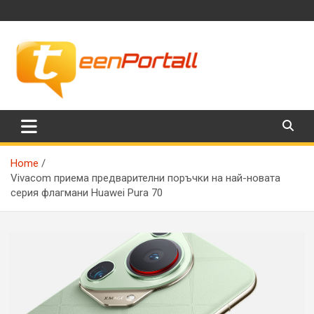
Skip
to
content
Филми, музика, интересни факти и още…
TeenPortall
Home
Vivacom приема предварителни поръчки на най-новата
серия флагмани Huawei Pura 70