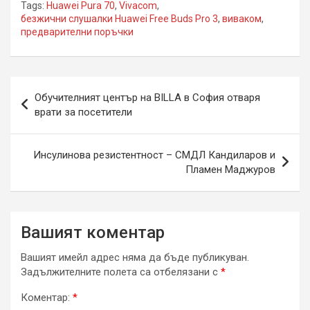
Tags:
Huawei Pura 70
,
Vivacom
,
безжични слушалки Huawei Free Buds Pro 3
,
виваком
,
предварителни поръчки
Навигация
Обучителният център на BILLA в София отваря
врати за посетители
Инсулинова резистентност – СМДЛ Кандиларов и
Пламен Маджуров
Вашият коментар
Вашият имейл адрес няма да бъде публикуван.
Задължителните полета са отбелязани с
*
Коментар:
*