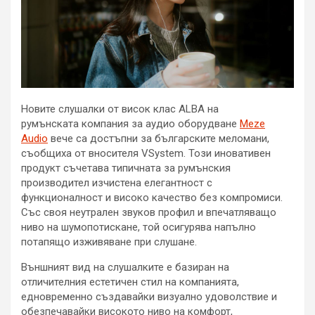
Новите слушалки от висок клас ALBA на
румънската компания за аудио оборудване
Meze
Audio
вече са достъпни за българските меломани,
съобщиха от вносителя VSystem. Този иновативен
продукт съчетава типичната за румънския
производител изчистена елегантност с
функционалност и високо качество без компромиси.
Със своя неутрален звуков профил и впечатляващо
ниво на шумопотискане, той осигурява напълно
потапящо изживяване при слушане.
Външният вид на слушалките е базиран на
отличителния естетичен стил на компанията,
едновременно създавайки визуално удоволствие и
обезпечавайки високото ниво на комфорт,