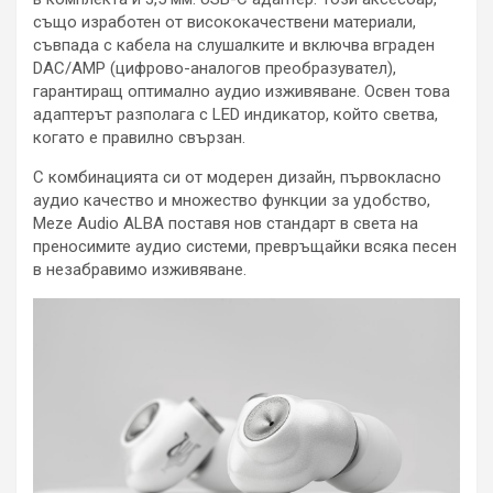
също изработен от висококачествени материали,
съвпада с кабела на слушалките и включва вграден
DAC/AMP (цифрово-аналогов преобразувател),
гарантиращ оптимално аудио изживяване. Освен това
адаптерът разполага с LED индикатор, който светва,
когато е правилно свързан.
С комбинацията си от модерен дизайн, първокласно
аудио качество и множество функции за удобство,
Meze Audio ALBA поставя нов стандарт в света на
преносимите аудио системи, превръщайки всяка песен
в незабравимо изживяване.