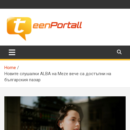
Skip
to
content
Филми, музика, интересни факти и още…
TeenPortall
Home
Новите слушалки ALBA на Meze вече са достъпни на
българския пазар