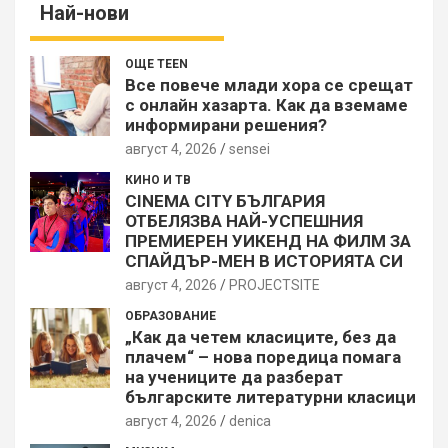
Най-нови
ОЩЕ TEEN
Все повече млади хора се срещат
с онлайн хазарта. Как да вземаме
информирани решения?
август 4, 2026
sensei
КИНО И ТВ
CINEMA CITY БЪЛГАРИЯ
ОТБЕЛЯЗВА НАЙ-УСПЕШНИЯ
ПРЕМИЕРЕН УИКЕНД НА ФИЛМ ЗА
СПАЙДЪР-МЕН В ИСТОРИЯТА СИ
август 4, 2026
PROJECTSITЕ
ОБРАЗОВАНИЕ
„Как да четем класиците, без да
плачем“ – нова поредица помага
на учениците да разберат
българските литературни класици
август 4, 2026
denica