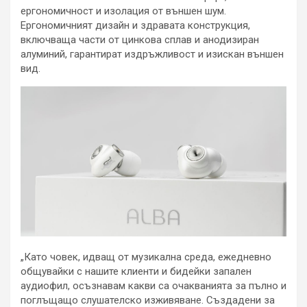
ергономичност и изолация от външен шум.
Ергономичният дизайн и здравата конструкция,
включваща части от цинкова сплав и анодизиран
алуминий, гарантират издръжливост и изискан външен
вид.
„Като човек, идващ от музикална среда, ежедневно
общувайки с нашите клиенти и бидейки запален
аудиофил, осъзнавам какви са очакванията за пълно и
поглъщащо слушателско изживяване. Създадени за