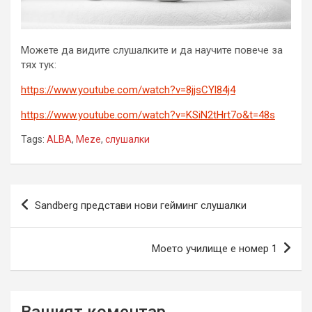
Можете да видите слушалките и да научите повече за
тях тук:
https://www.youtube.com/watch?v=8jjsCYl84j4
https://www.youtube.com/watch?v=KSiN2tHrt7o&t=48s
Tags:
ALBA
,
Meze
,
слушалки
Навигация
Sandberg представи нови гейминг слушалки
Моето училище е номер 1
Вашият коментар