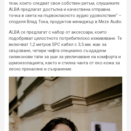
тези, които следват своя собствен ритъм, слушалките
ALBA предлагат достъпна и качествена отправна
точка в света на първокласното аудио удоволствие“ –
споделя Влад Тока, продуктов мениджър в Meze Audio.
ALBA се предлагат с набор от аксесоари, които
подобряват цялостното потребителско изживяване. Те
включват 1,2 метров SPC кабел с 3,5 мм. жак за
свързване, четири чифта специално създадени
силиконови тапи за уши за увеличаване на комфорта и
шумоизолацията, както и стилна чанта от еко кожа за
лесно пренасяне и съхранение.