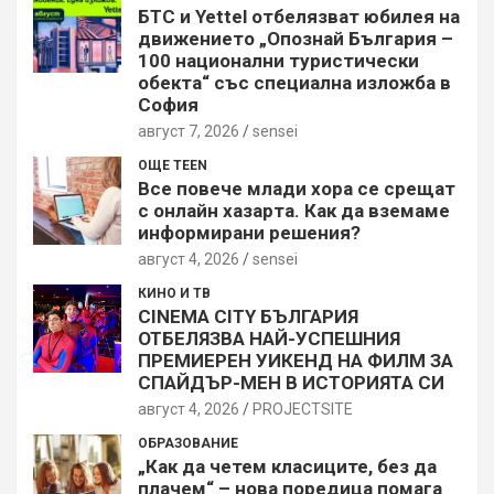
БТС и Yettel отбелязват юбилея на
движението „Опознай България –
100 национални туристически
обекта“ със специална изложба в
София
август 7, 2026
sensei
ОЩЕ TEEN
Все повече млади хора се срещат
с онлайн хазарта. Как да вземаме
информирани решения?
август 4, 2026
sensei
КИНО И ТВ
CINEMA CITY БЪЛГАРИЯ
ОТБЕЛЯЗВА НАЙ-УСПЕШНИЯ
ПРЕМИЕРЕН УИКЕНД НА ФИЛМ ЗА
СПАЙДЪР-МЕН В ИСТОРИЯТА СИ
август 4, 2026
PROJECTSITЕ
ОБРАЗОВАНИЕ
„Как да четем класиците, без да
плачем“ – нова поредица помага