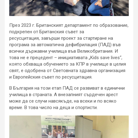
През 2023 г. Британският департамент по образование,
подкрепен от Британския съвет за
ресусцитация, завърши проект за стартиране на
програма за автоматична дефибрилация (ПАД) във
всички държавни училища във Великобритания. И
това не е прецедент – инициативата „Kids save lives“,
която обхваща обучението за КПР в училище в целия
свят, е одобрена от Световната здравна организация
и Европейския съвет по ресусцитация.
В България на този етап ПАД се развиват в единични
училища в страната. А внезапният сърдечен арест
може да се случи навсякъде, на всеки и по всяко
време. В това число на деца и спортисти.