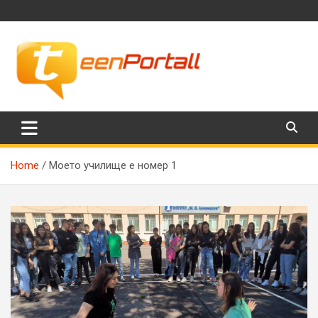
Skip
to
content
Филми, музика, интересни факти и още…
TeenPortall
Home
Моето училище е номер 1