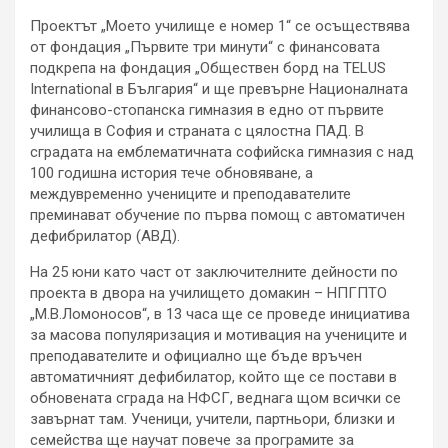
Проектът „Моето училище е номер 1“ се осъществява
от фондация „Първите три минути“ с финансовата
подкрепа на фондация „Обществен борд на TELUS
International в България“ и ще превърне Националната
финансово-стопанска гимназия в едно от първите
училища в София и страната с цялостна ПАД. В
сградата на емблематичната софийска гимназия с над
100 годишна история тече обновяване, а
междувременно учениците и преподавателите
преминават обучение по първа помощ с автоматичен
дефибрилатор (АВД).
На 25 юни като част от заключителните дейности по
проекта в двора на училището домакин – НПГПТО
„М.В.Ломоносов“, в 13 часа ще се проведе инициатива
за масова популяризация и мотивация на учениците и
преподавателите и официално ще бъде връчен
автоматичният дефибилатор, който ще се постави в
обновената сграда на НФСГ, веднага щом всички се
завърнат там. Ученици, учители, партньори, близки и
семейства ще научат повече за програмите за