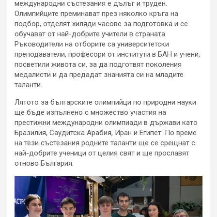
международни състезания е дълъг и труден.
Олимпийците преминават през няколко кръга на
подбор, отделят хиляди часове за подготовка и се
обучават от най-добрите учители в страната.
Ръководители на отборите са университетски
преподаватели, професори от институти в БАН и учени,
посветили живота си, за да подготвят поколения
медалисти и да предадат знанията си на младите
таланти.
Лятото за българските олимпийци по природни науки
ще бъде изпълнено с множество участия на
престижни международни олимпиади в държави като
Бразилия, Саудитска Арабия, Иран и Египет. По време
на тези състезания родните таланти ще се срещнат с
най-добрите ученици от целия свят и ще прославят
отново България.