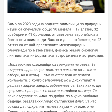
Само за 2023 година родните олимпийци по природни
науки са спечелили общо 90 медала – 17 златни, 32
сребърни и 41 бронзови, от световни, европейски и
балкански олимпиади. Важно е да се отбележи, че 42
от тях са от най-престижните международни
олимпиади по математика, физика, химия, биология,
лингвистика, информатика, астрофизика и астрономия.
„Българските олимпийци са граждани на света. Те
създават здрави приятелства в рамките на техните
отбори, но и отвъд – със състезатели от всички
континенти, с които съперничат, но и дискутират и
решават задачи заедно, забавляват се. Така както ще
продължат да правят в своите житейски пътища. Те
вече създават по-умно, по-добро, по-мирно глобално
бъдеще, развявайки гордо българския флаг. За нас
остава да подкрепим тяхната кауза – от името на
Сдружението на олимпийските отбори по природни