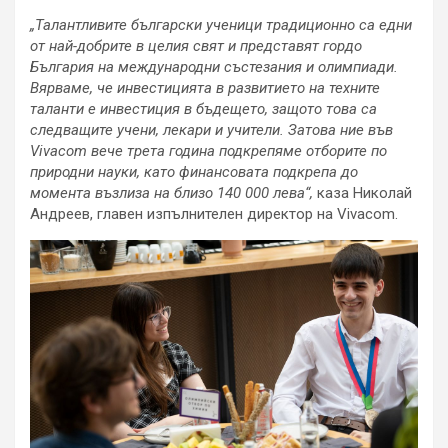
„Талантливите български ученици традиционно са едни
от най-добрите в целия свят и представят гордо
България на международни състезания и олимпиади.
Вярваме, че инвестицията в развитието на техните
таланти е инвестиция в бъдещето, защото това са
следващите учени, лекари и учители. Затова ние във
Vivacom вече трета година подкрепяме отборите по
природни науки, като финансовата подкрепа до
момента възлиза на близо 140 000 лева“,
каза Николай
Андреев, главен изпълнителен директор на Vivacom.