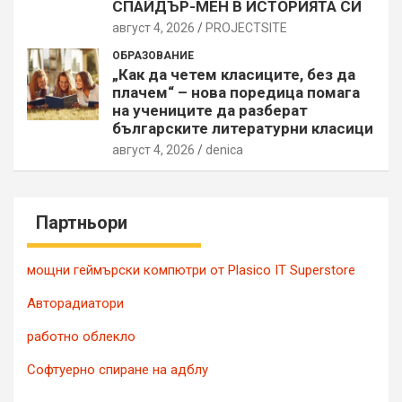
СПАЙДЪР-МЕН В ИСТОРИЯТА СИ
август 4, 2026
PROJECTSITЕ
ОБРАЗОВАНИЕ
„Как да четем класиците, без да
плачем“ – нова поредица помага
на учениците да разберат
българските литературни класици
август 4, 2026
denica
Партньори
мощни геймърски компютри от Plasico IT Superstore
Авторадиатори
работно облекло
Софтуерно спиране на адблу