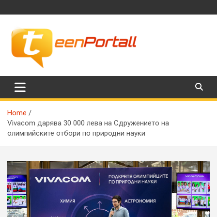
Skip
to
content
Филми, музика, интересни факти и още…
TeenPortall
Home
Vivacom дарява 30 000 лева на Сдружението на
олимпийските отбори по природни науки