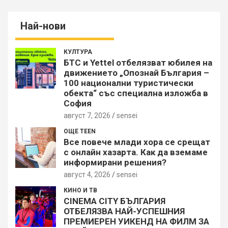
Най-нови
КУЛТУРА
БТС и Yettel отбелязват юбилея на
движението „Опознай България –
100 национални туристически
обекта“ със специална изложба в
София
август 7, 2026
sensei
ОЩЕ TEEN
Все повече млади хора се срещат
с онлайн хазарта. Как да вземаме
информирани решения?
август 4, 2026
sensei
КИНО И ТВ
CINEMA CITY БЪЛГАРИЯ
ОТБЕЛЯЗВА НАЙ-УСПЕШНИЯ
ПРЕМИЕРЕН УИКЕНД НА ФИЛМ ЗА