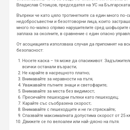
Владислав Стоицов, председател на УС на Българскат
Въпреки че като цяло тротинетките са един много по-с
недобросъвестни и безотговорни лица, които застраша
много по-малко спрямо нарушителите сред шофьорите н
заплаха за околните, в сравнение с един опасно управ
От асоциацията използваха случая да припомнят на вс
безопасност:
Носете каска – тя може да спасиживот. Задължителн
всички останали възрасти;
Не карайте в насрещното платно;
Внимавайте за неравности на пътя;
Уважавайте пътните знаци и светофарите;
Внимавайте за места без видимост;
Пресичайте пешеходни пътеки като пешеходец;
Карайте със съобразена скорост;
Внимавайте с пешеходците и не ги стряскайте;
Спазвайте максималната допустима скорост от 25 км
Движете се по велоалеи или най-дясно на пътя.