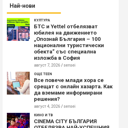
Най-нови
КУЛТУРА
БТС и Yettel отбелязват
юбилея на движението
„Опознай България – 100
национални туристически
обекта“ със специална
изложба в София
август 7, 2026
sensei
ОЩЕ TEEN
Все повече млади хора се
срещат с онлайн хазарта. Как
да вземаме информирани
решения?
август 4, 2026
sensei
КИНО И ТВ
CINEMA CITY БЪЛГАРИЯ
ОТБЕЛЯЗВА НАЙ-УСПЕШНИЯ