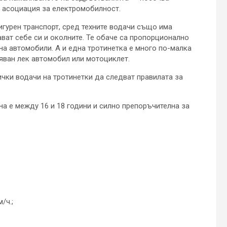
а асоциация за електромобилност.
игурен транспорт, сред техните водачи също има
ват себе си и околните. Те обаче са пропорционално
а автомобили. А и една тротинетка е много по-малка
ляван лек автомобил или мотоциклет.
ички водачи на тротинетки да следват правилата за
а е между 16 и 18 години и силно препоръчителна за
/ч.;