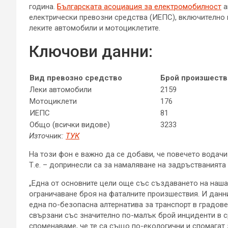
година.
Българската асоциация за електромобилност
а
електрически превозни средства (ИЕПС), включително и 
леките автомобили и мотоциклетите.
Ключови данни:
Вид превозно средство
Брой произшеств
Леки автомобили
2159
Мотоциклети
176
ИЕПС
81
Общо (всички видове)
3233
Източник:
ТУК
На този фон е важно да се добави, че повечето водачи
Т.е. – допринесли са за намаляване на задръстванията 
„Една от основните цели още със създаването на наша
ограничаване броя на фаталните произшествия. И данни
една по-безопасна алтернатива за транспорт в градове
свързани със значително по-малък брой инциденти в с
споменаваме, че те са също по-екологични и спомагат