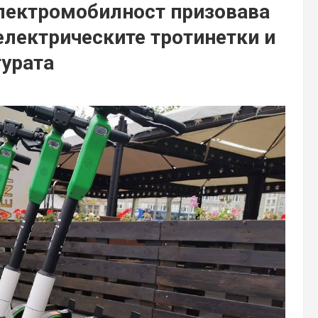
електромобилност призовава
електрическите тротинетки и
турата