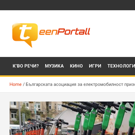
Skip
to
content
Филми, музика, интересни факти и още…
TeenPortall
К’ВО РЕЧИ?
МУЗИКА
КИНО
ИГРИ
ТЕХНОЛОГ
Home
Българската асоциация за електромобилност призо