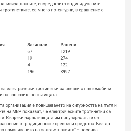
нализира данните, според които индивидуалните
тротинетките, са много по-сигурни, в сравнение с
ия
Загинали
Ранени
67
1219
19
274
4
122
196
3992
 на електрически тротинетки са слезли от автомобили.
и на заплахите по пътищата.
та организация е повишаването на сигурността на пътя и
те на МВР показват, че електрическите тротинетки са
те. Въпреки нарастващата им популярност, те са
равнение с традиционните превозни средства. Без да
 за намаляването на задръстванията“ – посочва