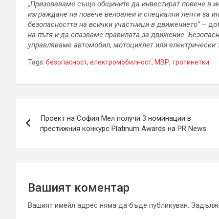
„Призоваваме също общините да инвестират повече в и
изграждане на повече велоалеи и специални ленти за и
безопасността на всички участници в движението”
– до
на пътя и да спазваме правилата за движение. Безопасн
управляваме автомобил, мотоциклет или
електрически 
Tags:
безопасност
,
електромобилност
,
МВР
,
тротинетки
Навигация
Проект на София Мел получи 3 номинации в
престижния конкурс Platinum Awards на PR News
Вашият коментар
Вашият имейл адрес няма да бъде публикуван.
Задължи