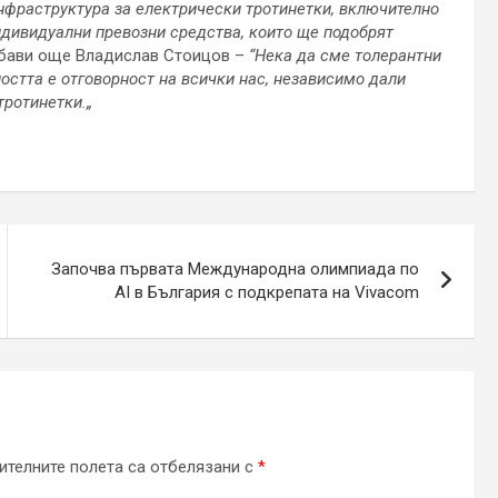
нфраструктура за електрически тротинетки, включително
ндивидуални превозни средства, които ще подобрят
бави още Владислав Стоицов –
“
Нека да сме толерантни
остта е отговорност на всички нас, независимо дали
тротинетки.
„
Започва първата Международна олимпиада по
AI в България с подкрепата на Vivacom
телните полета са отбелязани с
*