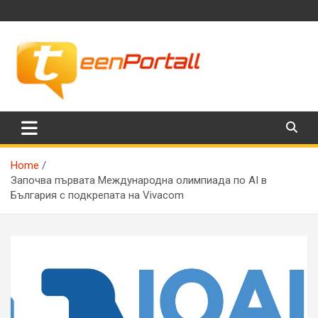
Skip
to
content
Филми, музика, интересни факти и още…
TeenPortall
Home
Започва първата Международна олимпиада по AI в
България с подкрепата на Vivacom