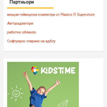
Партньори
мощни геймърски компютри от Plasico IT Superstore
Авторадиатори
работно облекло
Софтуерно спиране на адблу