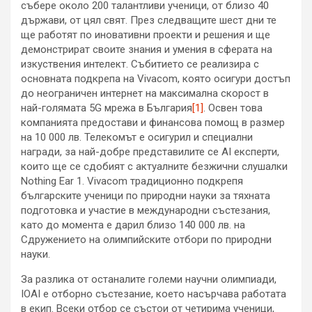
събере около 200 талантливи ученици, от близо 40
държави, от цял свят. През следващите шест дни те
ще работят по иновативни проекти и решения и ще
демонстрират своите знания и умения в сферата на
изкуствения интелект. Събитието се реализира с
основната подкрепа на Vivacom, която осигури достъп
до неограничен интернет на максимална скорост в
най-голямата 5G мрежа в България
[1]
. Освен това
компанията предостави и финансова помощ в размер
на 10 000 лв. Телекомът е осигурил и специални
награди, за най-добре представилите се AI експерти,
които ще се сдобият с актуалните безжични слушалки
Nothing Ear 1. Vivacom традиционно подкрепя
българските ученици по природни науки за тяхната
подготовка и участие в международни състезания,
като до момента е дарил близо 140 000 лв. на
Сдружението на олимпийските отбори по природни
науки.
За разлика от останалите големи научни олимпиади,
IOAI е отборно състезание, което насърчава работата
в екип. Всеки отбор се състои от четирима ученици,