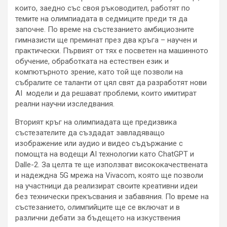
които, заедно със своя ръководител, работят по
темите на олимпиадата в седмиците преди тя да
започне. По време на състезанието амбициозните
гимназисти ще преминат през два кръга – научен и
практически. Първият от тях е посветен на машинното
обучение, обработката на естествен език и
компютърното зрение, като той ще позволи на
събралите се таланти от цял свят да разработят нови
AI модели и да решават проблеми, които имитират
реални научни изследвания.
Вторият кръг на олимпиадата ще предизвика
състезателите да създадат завладяващо
изображение или аудио и видео съдържание с
помощта на водещи AI технологии като ChatGPT и
Dalle-2. За целта те ще използват висококачествената
и надеждна 5G мрежа на Vivacom, която ще позволи
на участници да реализират своите креативни идеи
без технически прекъсвания и забавяния. По време на
състезанието, олимпийците ще се включат и в
различни дебати за бъдещето на изкуствения