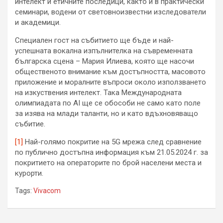
интелект и етичните последици, както и в практически
семинари, водени от световноизвестни изследователи
и академици.
Специален гост на събитието ще бъде и най-
успешната вокална изпълнителка на съвременната
българска сцена – Мария Илиева, която ще насочи
общественото внимание към достъпността, масовото
приложение и моралните въпроси около използването
на изкуствения интелект. Така Международната
олимпиадата по AI ще се обособи не само като поле
за изява на млади таланти, но и като вдъхновяващо
събитие.
[1]
Най-голямо покритие на 5G мрежа след сравнение
по публично достъпна информация към 21.05.2024 г. за
покритието на операторите по брой населени места и
курорти.
Tags:
Vivacom