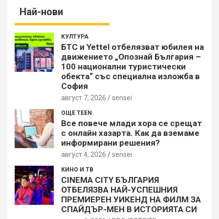
Най-нови
КУЛТУРА
БТС и Yettel отбелязват юбилея на
движението „Опознай България –
100 национални туристически
обекта“ със специална изложба в
София
август 7, 2026
sensei
ОЩЕ TEEN
Все повече млади хора се срещат
с онлайн хазарта. Как да вземаме
информирани решения?
август 4, 2026
sensei
КИНО И ТВ
CINEMA CITY БЪЛГАРИЯ
ОТБЕЛЯЗВА НАЙ-УСПЕШНИЯ
ПРЕМИЕРЕН УИКЕНД НА ФИЛМ ЗА
СПАЙДЪР-МЕН В ИСТОРИЯТА СИ