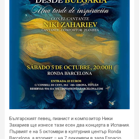
Българският певец, пианист и композитор Ники
Захариев ще изнесе тази есен два концерта в Испания.
Първият е на 5 октомври в културния център Ronda
Barcelona, а вторият – на 7 декември в зала Espacio