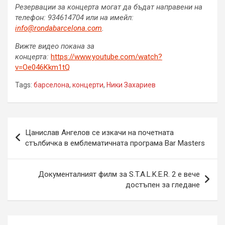
Резервации за концерта могат да бъдат направени на
телефон: 934614704 или на имейл:
info@rondabarcelona.com
.
Вижте видео покана за
концерта:
https://www.youtube.com/watch?
v=Oe046Kkm1tQ
Tags:
барселона
,
концерти
,
Ники Захариев
Навигация
Цанислав Ангелов се изкачи на почетната
стълбичка в емблематичната програма Bar Masters
Документалният филм за S.T.A.L.K.E.R. 2 е вече
достъпен за гледане