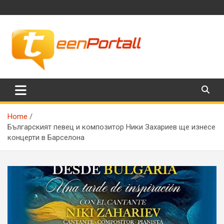
Skip
to
content
Филми, музика, интересни факти и още…
TeenPortall
Home
Българският певец и композитор Ники Захариев ще изнесе
концерти в Барселона