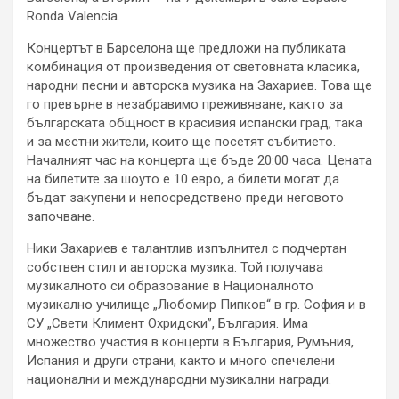
Ronda Valencia.
Концертът в Барселона ще предложи на публиката
комбинация от произведения от световната класика,
народни песни и авторска музика на Захариев. Това ще
го превърне в незабравимо преживяване, както за
българската общност в красивия испански град, така
и за местни жители, които ще посетят събитието.
Началният час на концерта ще бъде 20:00 часа. Цената
на билетите за шоуто е 10 евро, а билети могат да
бъдат закупени и непосредствено преди неговото
започване.
Ники Захариев е талантлив изпълнител с подчертан
собствен стил и авторска музика. Той получава
музикалното си образование в Националното
музикално училище „Любомир Пипков“ в гр. София и в
СУ „Свети Климент Охридски”, България. Има
множество участия в концерти в България, Румъния,
Испания и други страни, както и много спечелени
национални и международни музикални награди.