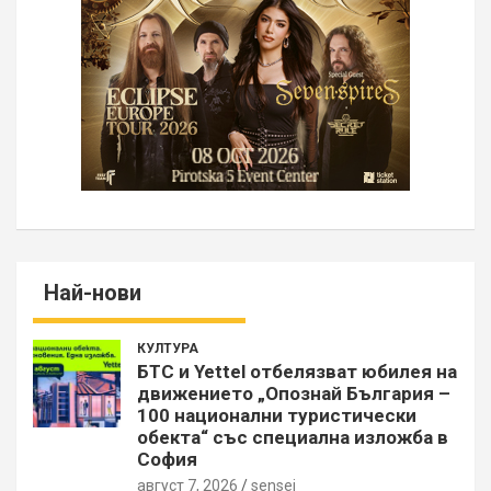
Най-нови
КУЛТУРА
БТС и Yettel отбелязват юбилея на
движението „Опознай България –
100 национални туристически
обекта“ със специална изложба в
София
август 7, 2026
sensei