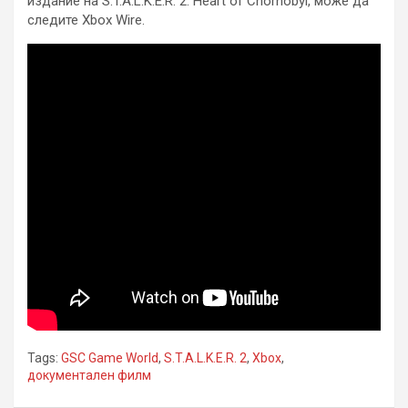
издание на S.T.A.L.K.E.R. 2: Heart of Chornobyl, може да
следите Xbox Wire.
Tags:
GSC Game World
,
S.T.A.L.K.E.R. 2
,
Xbox
,
документален филм