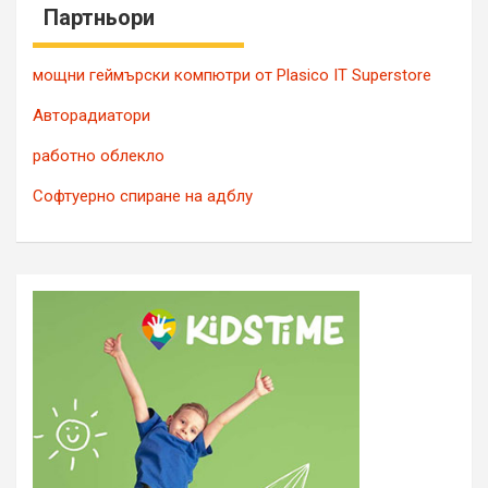
Партньори
мощни геймърски компютри от Plasico IT Superstore
Авторадиатори
работно облекло
Софтуерно спиране на адблу