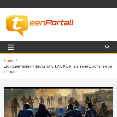
Skip
to
content
Филми, музика, интересни факти и още…
TeenPortall
Home
Документалният филм за S.T.A.L.K.E.R. 2 е вече достъпен за
гледане