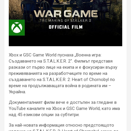
Xbox и GSC Game World пуснаха „Военна игра:
Създаването на S.T.A.L.K.E.R. 2“. Филмът представя
разкази от първо лице на екипа и е фокусиран върху
преживяванията на разработчиците по време на
създаването на S.T.A.L.K.E.R. 2: Heart of Chornobyl по
време на продължаващата война в родината им –
Украйна.
Документалният филм вече е достъпен за гледане в
YouTube каналите на Xbox и GSC Game World, като има
над 45 езикови опции за субтитри.
За най-новата информация относно предстоящото