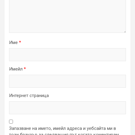
Име
*
Имейл
*
Интернет страница
Запазване на името, имейл адреса и уебсайта ми в
този браузър за следващия път когато коментирам.