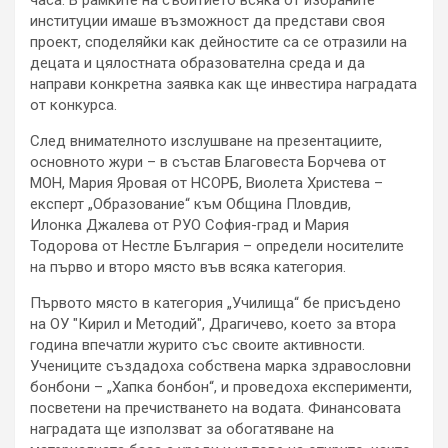
институции имаше възможност да представи своя
проект, споделяйки как дейностите са се отразили на
децата и цялостната образователна среда и да
направи конкретна заявка как ще инвестира наградата
от конкурса.
След внимателното изслушване на презентациите,
основното жури – в състав Благовеста Борчева от
МОН, Мария Яровая от НСОРБ, Виолета Христева –
експерт „Образование“ към Община Пловдив,
Илонка Джалева от РУО София-град и Мария
Тодорова от Нестле България – определи носителите
на първо и второ място във всяка категория.
Първото място в категория „Училища“ бе присъдено
на ОУ "Кирил и Методий", Драгичево, което за втора
година впечатли журито със своите активности.
Учениците създадоха собствена марка здравословни
бонбони – „Хапка бонбон“, и проведоха експерименти,
посветени на пречистването на водата. Финансовата
наградата ще използват за обогатяване на