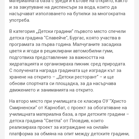
материалната база с уреди и кътове на открито, както
и за закупуване на диспенсъри за вода, които да
насърчават използването на бутилки за многократна
употреба.
В категория „Детски градини“ първото място спечели
детска градина "Славейче", Бургас, която участва в
програмата за първа година. Малчуганите засадиха
цветя и ягоди в рециклирани автомобилни гуми,
подготвиха представление за важността на
хидратацията и организираха пикник сред природата.
С получената награда градината ще изгради кът за
хранене на открито – „Детски ресторант“ – и ще
обнови спортната си площадка, за да насърчава
движението и заниманията на открито.
На второ място при училищата се класира ОУ "Христо
Смирненски“ от Карнобат, с проект за обогатяване на
училищната материална база, а при детските градини –
детска градина "Светла" от Пловдив, които
реализираха проект за изграждане на онлайн
платформа за обмяна на опит между детските градини,