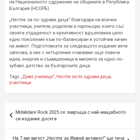
на Националното сдружение на общините в Република
България (НСОРБ)
„Нестле за по-здрави деца“ благодари на всички
участници, учители, родители и партньори, които със
своята отдаденост и креативност вдъхновиха цяло
едно поколение към по-балансиран и устойчив начин
на живот. Подготовката за следващото издание вече
започва, а ние с нетърпение очакваме още повече
идеи, енергия и съмишленици в мисията за едно по-
хубаво детство за българските деца.
Tags:
„Диво училище“
,
Нестле за по-здрави деца
,
участници
Навигация
Midalidare Rock 2025 се завръща с най-мащабното
си издание досега
На 7-ми август „Нестле за Живей активно!“ ще тича