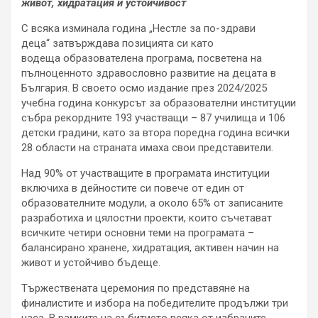
живот, хидратация и устойчивост
С всяка изминала година „Нестле за по-здрави
деца“ затвърждава позицията си като
водеща образователена програма, посветена на
пълноценното здравословно развитие на децата в
България. В своето осмо издание през 2024/2025
учебна година конкурсът за образователни институции
събра рекордните 193 участващи – 87 училища и 106
детски градини, като за втора поредна година всички
28 области на страната имаха свои представители.
Над 90% от участващите в програмата институции
включиха в дейностите си повече от един от
образователните модули, а около 65% от записаните
разработиха и цялостни проекти, които съчетават
всичките четири основни теми на програмата –
балансирано хранене, хидратация, активен начин на
живот и устойчиво бъдеще.
Тържествената церемония по представяне на
финалистите и избора на победителите продължи три
часа. В рамките на събитието всяка от избраните