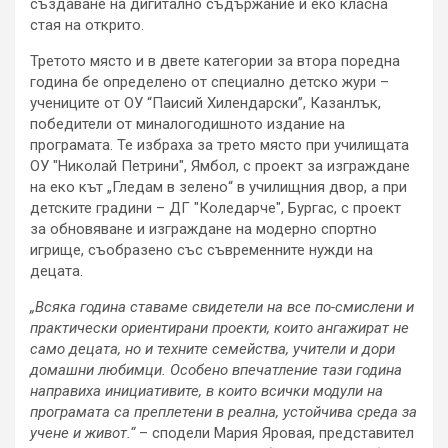
създаване на дигитално съдържание и еко класна
стая на открито.
Третото място и в двете категории за втора поредна
година бе определено от специално детско жури –
учениците от ОУ “Паисий Хилендарски”, Казанлък,
победители от миналогодишното издание на
програмата. Те избраха за трето място при училищата
ОУ "Николай Петрини", Ямбол, с проект за изграждане
на еко кът „Гледам в зелено“ в училищния двор, а при
детските градини – ДГ "Коледарче", Бургас, с проект
за обновяване и изграждане на модерно спортно
игрище, съобразено със съвременните нужди на
децата.
„Всяка година ставаме свидетели на все по-смислени и
практически ориентирани проекти, които ангажират не
само децата, но и техните семейства, учители и дори
домашни любимци. Особено впечатление тази година
направиха инициативите, в които всички модули на
програмата са преплетени в реална, устойчива среда за
учене и живот.“
– сподели Мария Яровая, представител