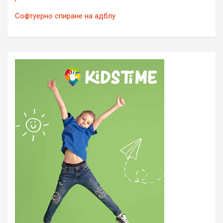
Софтуерно спиране на адблу