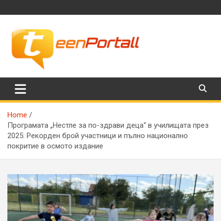
Skip
to
content
Филми, музика, интересни факти и още…
TeenPortall
Home
Програмата „Нестле за по-здрави деца“ в училищата през
2025: Рекорден брой участници и пълно национално
покритие в осмото издание