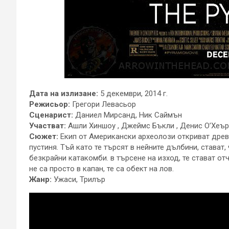
Дата на излизане:
5 декември, 2014 г.
Режисьор:
Грегори Левасьор
Сценарист:
Даниел Мирсанд, Ник Саймън
Участват:
Ашли Хиншоу , Джеймс Бъкли , Денис О’Хеър 
Сюжет:
Екип от Американски археолози откриват древ
пустиня. Тъй като те търсят в нейните дълбини, стават
безкрайни катакомби. в търсене на изход, те стават от
не са просто в капан, те са обект на лов.
Жанр:
Ужаси, Трилър