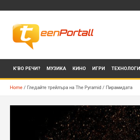
Skip
to
content
Филми, музика, интересни факти и още…
TeenPortall
К’ВО РЕЧИ?
МУЗИКА
КИНО
ИГРИ
ТЕХНОЛОГ
Home
Гледайте трейлъра на The Pyramid / Пирамидата