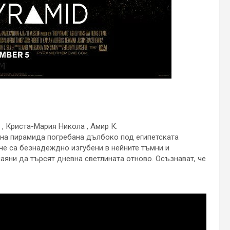
, Криста-Мария Никола , Амир К.
на пирамида погребана дълбоко под египетската
, че са безнадеждно изгубени в нейните тъмни и
чаяни да търсят дневна светлината отново. Осъзнават, че