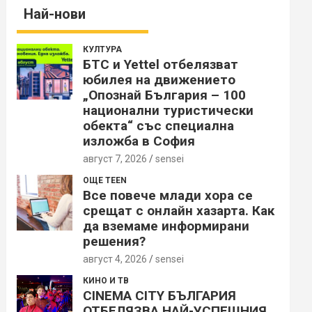
Най-нови
КУЛТУРА
БТС и Yettel отбелязват
юбилея на движението
„Опознай България – 100
национални туристически
обекта“ със специална
изложба в София
август 7, 2026
sensei
ОЩЕ TEEN
Все повече млади хора се
срещат с онлайн хазарта. Как
да вземаме информирани
решения?
август 4, 2026
sensei
КИНО И ТВ
CINEMA CITY БЪЛГАРИЯ
ОТБЕЛЯЗВА НАЙ-УСПЕШНИЯ