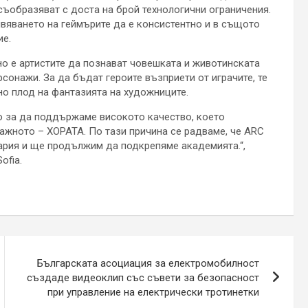
 съобразяват с доста на брой технологични ограничения.
живяването на геймърите да е консистентно и в същото
ие.
о е артистите да познават човешката и животинската
рсонажи. За да бъдат героите възприети от играчите, те
но плод на фантазията на художниците.
но за да поддържаме високото качество, което
важното – ХОРАТА. По тази причина се радваме, че ARC
ария и ще продължим да подкрепяме академията.“,
ofia.
Българската асоциация за електромобилност
създаде видеоклип със съвети за безопасност
при управление на електрически тротинетки