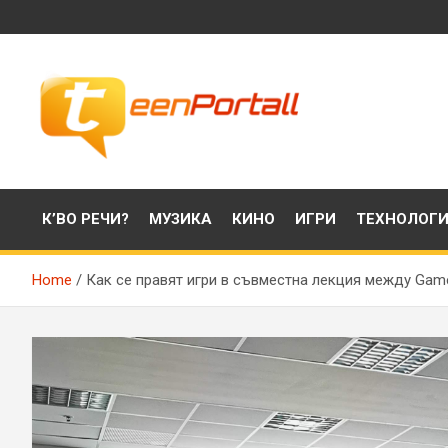
Skip
to
content
Филми, музика, интересни факти и още…
TeenPortall
К’ВО РЕЧИ?
МУЗИКА
КИНО
ИГРИ
ТЕХНОЛОГ
Home
Как се правят игри в съвместна лекция между Gam