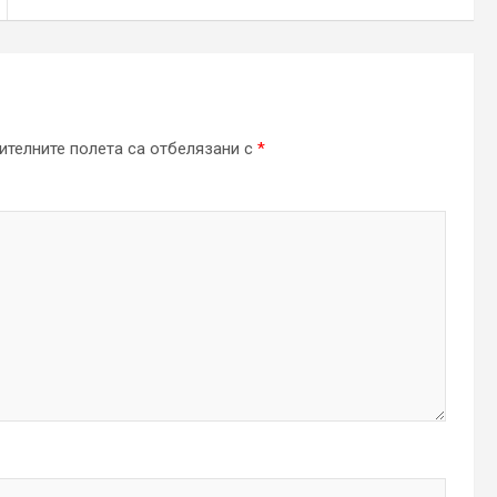
телните полета са отбелязани с
*