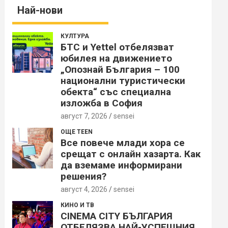
Най-нови
КУЛТУРА
БТС и Yettel отбелязват
юбилея на движението
„Опознай България – 100
национални туристически
обекта“ със специална
изложба в София
август 7, 2026
sensei
ОЩЕ TEEN
Все повече млади хора се
срещат с онлайн хазарта. Как
да вземаме информирани
решения?
август 4, 2026
sensei
КИНО И ТВ
CINEMA CITY БЪЛГАРИЯ
ОТБЕЛЯЗВА НАЙ-УСПЕШНИЯ