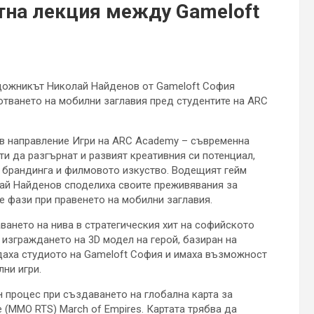
стна лекция между Gameloft
дожникът Николай Найденов от Gameloft София
тването на мобилни заглавия пред студентите на ARC
 в направление Игри на ARC Academy – съвременна
ти да разгърнат и развият креативния си потенциал,
, брандинга и филмовото изкуство. Водещият гейм
ай Найденов споделиха своите преживявания за
е фази при правенето на мобилни заглавия.
ването на нива в стратегическия хит на софийското
а изграждането на 3D модел на герой, базиран на
даха студиото на Gameloft София и имаха възможност
ни игри.
 процес при създаването на глобална карта за
 (MMO RTS) March of Empires. Картата трябва да