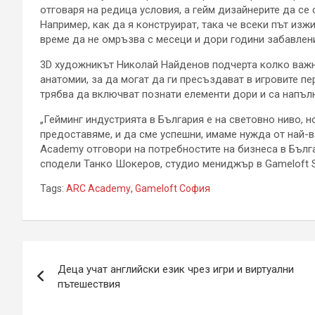
отговаря на редица условия, а гейм дизайнерите да се
Например, как да я конструират, така че всеки път из
време да не омръзва с месеци и дори години забавлен
3D художникът Николай Найденов подчерта колко важн
анатомии, за да могат да ги пресъздават в игровите пе
трябва да включват познати елементи дори и са напъл
„Гейминг индустрията в България е на световно ниво, 
предоставяме, и да сме успешни, имаме нужда от най-
Academy отговори на потребностите на бизнеса в Бълг
сподели Танко Шокеров, студио мениджър в Gameloft S
Tags:
ARC Academy
,
Gameloft София
Навигация
Деца учат английски език чрез игри и виртуални
пътешествия