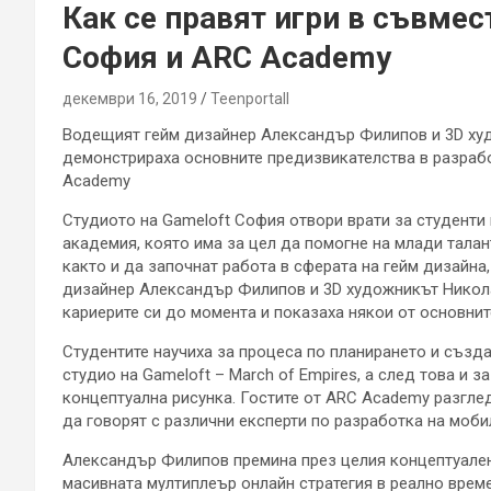
Как се правят игри в съвме
София и ARC Academy
декември 16, 2019
Teenportall
Водещият гейм дизайнер Александър Филипов и 3D ху
демонстрираха основните предизвикателства в разрабо
Academy
Студиото на Gameloft София отвори врати за студенти
академия, която има за цел да помогне на млади талан
както и да започнат работа в сферата на гейм дизайна
дизайнер Александър Филипов и 3D художникът Никол
кариерите си до момента и показаха някои от основнит
Студентите научиха за процеса по планирането и създа
студио на Gameloft – March of Empires, а след това и з
концептуална рисунка. Гостите от ARC Academy разгле
да говорят с различни експерти по разработка на мобил
Александър Филипов премина през целия концептуален
масивната мултиплеър онлайн стратегия в реално време