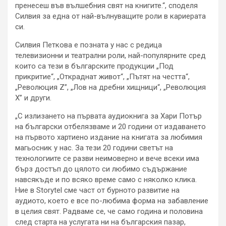
пренесеш във вълшебния свят на книгите.“, споделя
Силвия за една от най-вълнуващите роли в кариерата
си.
Силвия Петкова е позната у нас с редица
телевизионни и театрални роли, най-популярните сред
които са тези в българските продукции „Под
прикритие“, „Откраднат живот“, „Пътят на честта“,
„Революция Z”, „Лов на дребни хищници“, „Революция
X” и други.
„С излизането на първата аудиокнига за Хари Потър
на български отбелязваме и 20 години от издаването
на първото хартиено издание на книгата за любимия
магьосник у нас. За тези 20 години светът на
технологиите се разви неимоверно и вече всеки има
бърз достъп до цялото си любимо съдържание
навсякъде и по всяко време само с няколко клика.
Ние в Storytel сме част от бурното развитие на
аудиото, което е все по-любима форма на забавление
в целия свят. Радваме се, че само година и половина
след старта на услугата ни на българския пазар,