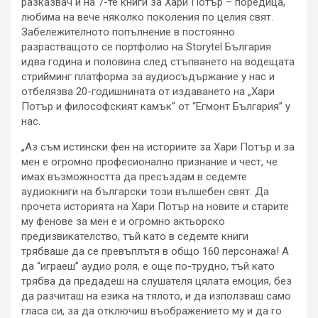
разказвач и на 7-те книги за Хари Потър – поредица,
любима на вече няколко поколения по целия свят.
Забележителното попълнение в постоянно
разрастващото се портфолио на Storytel България
идва година и половина след стъпването на водещата
стрийминг платформа за аудиосъдържание у нас и
отбелязва 20-годишнината от издаването на „Хари
Потър и философският камък“ от “Егмонт България” у
нас.
„Аз съм истински фен на историите за Хари Потър и за
мен е огромно професионално признание и чест, че
имах възможността да пресъздам в седемте
аудиокниги на български този вълшебен свят. Да
прочета историята на Хари Потър на новите и старите
му фенове за мен е и огромно актьорско
предизвикателство, тъй като в седемте книги
трябваше да се превъплътя в общо 160 персонажа! А
да “играеш” аудио роля, е още по-трудно, тъй като
трябва да предадеш на слушателя цялата емоция, без
да разчиташ на езика на тялото, и да използваш само
гласа си, за да отключиш въображението му и да го