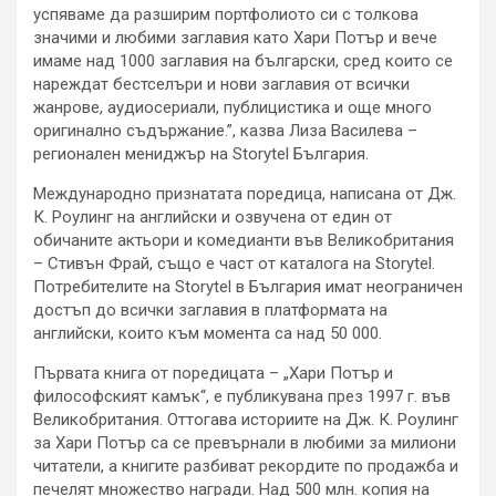
успяваме да разширим портфолиото си с толкова
значими и любими заглавия като Хари Потър и вече
имаме над 1000 заглавия на български, сред които се
нареждат бестселъри и нови заглавия от всички
жанрове, аудиосериали, публицистика и още много
оригинално съдържание.”, казва Лиза Василева –
регионален мениджър на Storytel България.
Международно признатата поредица, написана от Дж.
К. Роулинг на английски и озвучена от един от
обичаните актьори и комедианти във Великобритания
– Стивън Фрaй, също е част от каталога на Storytel.
Потребителите на Storytel в България имат неограничен
достъп до всички заглавия в платформата на
английски, които към момента са над 50 000.
Първата книга от поредицата – „Хари Потър и
философският камък“, е публикувана през 1997 г. във
Великобритания. Оттогава историите на Дж. К. Роулинг
за Хари Потър са се превърнали в любими за милиони
читатели, а книгите разбиват рекордите по продажба и
печелят множество награди. Над 500 млн. копия на