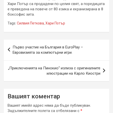
Хари Потър са продадени по целия свят, а поредицата
е преведена на повече от 80 езика и екранизирана в 8
боксофис хита.
Tags:
Силвия Петкова
,
Хари Потър
Навигация
Първо участие на България в EuroPlay –
Евровизията за компютърни игри.
„Приключенията на Пинокио“ излиза с оригиналните
илюстрации на Карло Киостри
Вашият коментар
Вашият имейл адрес няма да бъде публикуван.
Задължителните полета са отбелязани с
*