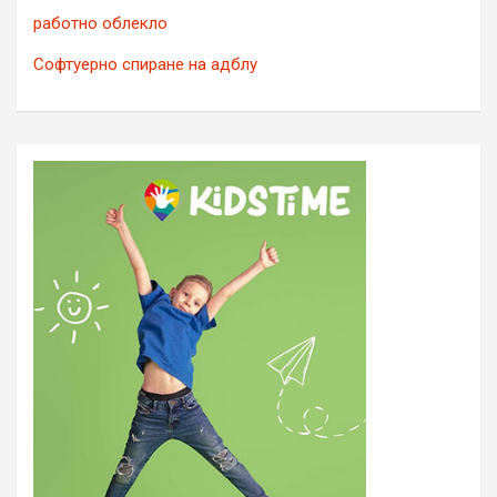
работно облекло
Софтуерно спиране на адблу