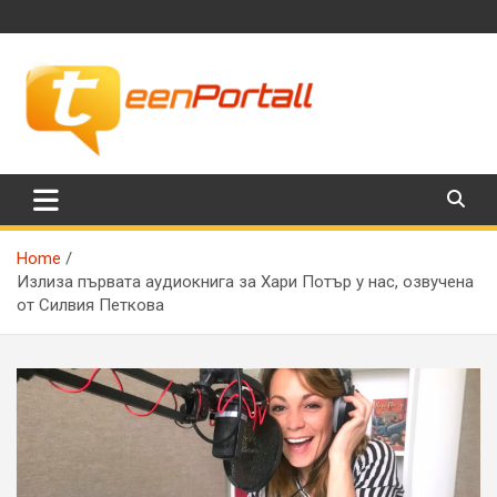
Skip
to
content
Филми, музика, интересни факти и още…
TeenPortall
Home
Излиза първата аудиокнига за Хари Потър у нас, озвучена
от Силвия Петкова