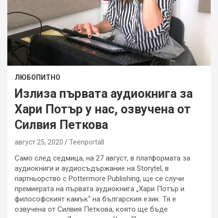
ЛЮБОПИТНО
Излиза първата аудиокнига за
Хари Потър у нас, озвучена от
Силвия Петкова
август 25, 2020
Teenportall
Само след седмица, на 27 август, в платформата за
аудиокниги и аудиосъдържание на Storytel, в
партньорство с Pottermore Publishing, ще се случи
премиерата на първата аудиокнига „Хари Потър и
философският камък“ на българския език. Тя е
озвучена от Силвия Петкова, която ще бъде