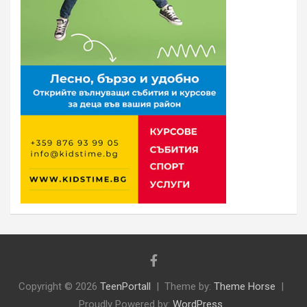
Copyright © 2026
TeenPortall
Theme by:
Theme Horse
Proudly Powered by:
WordPress