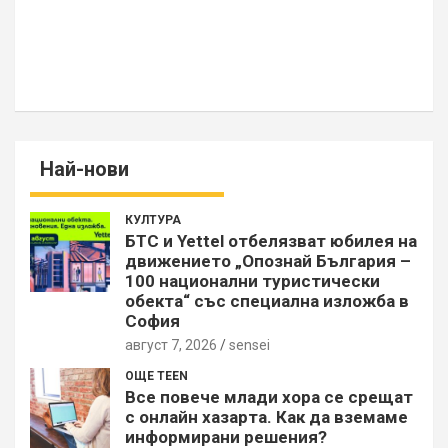
Най-нови
КУЛТУРА
БТС и Yettel отбелязват юбилея на
движението „Опознай България –
100 национални туристически
обекта“ със специална изложба в
София
август 7, 2026
sensei
ОЩЕ TEEN
Все повече млади хора се срещат
с онлайн хазарта. Как да вземаме
информирани решения?