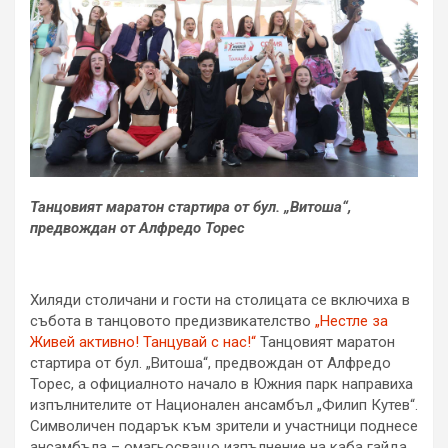
Танцовият маратон стартира от бул. „Витоша“,
предвождан от Алфредо Торес
Хиляди столичани и гости на столицата се включиха в
събота в танцовото предизвикателство
„Нестле за
Живей активно! Танцувай с нас!“
Танцовият маратон
стартира от бул. „Витоша“, предвождан от Алфредо
Торес, а официалното начало в Южния парк направиха
изпълнителите от Национален ансамбъл „Филип Кутев“.
Символичен подарък към зрители и участници поднесе
ансамбъла – омагьосващо изпълнение на каба гайда