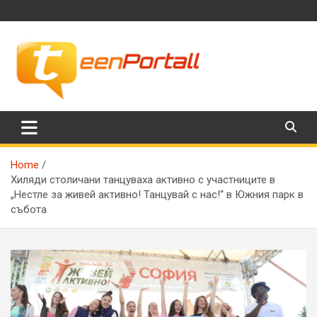
Skip
to
content
Филми, музика, интересни факти и още…
TeenPortall
Home
Хиляди столичани танцуваха активно с участниците в
„Нестле за живей активно! Танцувай с нас!“ в Южния парк в
събота