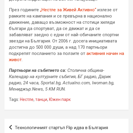
През годините
„Нестле за Живей Активно“
излезе от
рамките на кампания и се превърна в национално
движение, даващо възможност на стотици хиляди
българи да спортуват, да се движат и да се
забавляват заедно с едни от най-обичаните спортни
звезди на България. От 2006 г. досега инициативата
достигна до 500 000 души, а над 170 партньори
подкрепят посланието за ползите от
активния начин на
живот
.
Партньори на събитието са:
Столична община-
Календар на културните събития, БГ радио, Дарик
радио, 24 часа, Sportal.bg, Actualno.com, Iwoman.bg,
Мениджър.News, 5
KM RUN.
Tags:
Нестле
,
танци
,
Южен парк
Навигация
Технологичният стартъп Flip идва в България