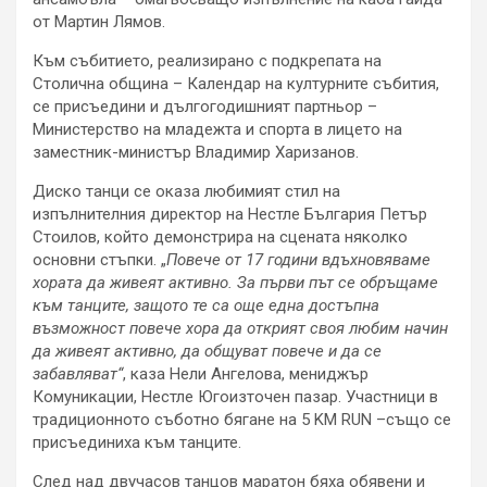
от Мартин Лямов.
Към събитието, реализирано с подкрепата на
Столична община – Календар на културните събития,
се присъедини и дългогодишният партньор –
Министерство на младежта и спорта в лицето на
заместник-министър Владимир Харизанов.
Диско танци се оказа любимият стил на
изпълнителния директор на Нестле България Петър
Стоилов, който демонстрира на сцената няколко
основни стъпки. „
Повече от 17 години вдъхновяваме
хората да живеят активно. За първи път се обръщаме
към танците, защото те са още една достъпна
възможност повече хора да открият своя любим начин
да живеят активно, да общуват повече и да се
забавляват“
, каза Нели Ангелова, мениджър
Комуникации, Нестле Югоизточен пазар. Участници в
традиционното съботно бягане на 5 KM RUN –също се
присъединиха към танците.
След над двучасов танцов маратон бяха обявени и