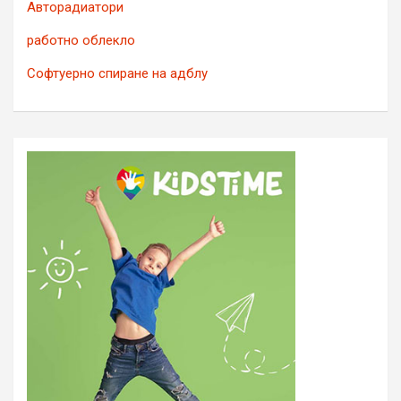
Авторадиатори
работно облекло
Софтуерно спиране на адблу