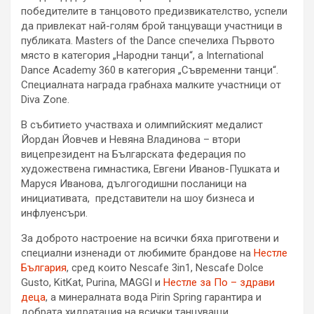
победителите в танцовото предизвикателство, успели
да привлекат най-голям брой танцуващи участници в
публиката. Masters of the Dance спечелиха Първото
място в категория „Народни танци“, а International
Dance Academy 360 в категория „Съвременни танци“.
Специалната награда грабнаха малките участници от
Diva Zone.
В събитието участваха и олимпийският медалист
Йордан Йовчев и Невяна Владинова – втори
вицепрезидент на Българската федерация по
художествена гимнастика, Евгени Иванов-Пушката и
Маруся Иванова, дългогодишни посланици на
инициативата, представители на шоу бизнеса и
инфлуенсъри.
За доброто настроение на всички бяха приготвени и
специални изненади от любимите брандове на
Нестле
България
, сред които Nescafe 3in1, Nescafe Dolce
Gusto, KitKat, Purina, MAGGI и
Нестле за По – здрави
деца
, а минералната вода Pirin Spring гарантира и
добрата хидратация на всички танцуващи.