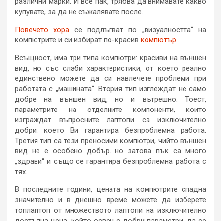
различни марки. И все пак, трябва да внимавате какво
купувате, за да не съжалявате после.
Повечето хора
се подлъгват по „визуалността“ на
компютрите и си избират по-красив
компютър
.
Всъщност, има три типа компютри: красиви на външен
вид, но със слаби характеристики, от което реално
единствено можете да си навлечете проблеми при
работата с „машината“. Втория тип изглеждат не само
добре на външен вид, но и вътрешно. Тоест,
параметрите на отделните компоненти, които
изграждат въпросните лаптопи са изключително
добри, което Ви гарантира безпроблемна работа.
Третия тип са тези преносими компютри, чийто външен
вид не е особено добър, но затова пък са много
„здрави“ и също се гарантира безпроблемна работа с
тях.
В последните години, цената на компютрите спадна
значително и в днешно време можете да изберете
топлаптоп от множеството лаптопи на изключително
достъпна цена, който освен с добри параметри, да се