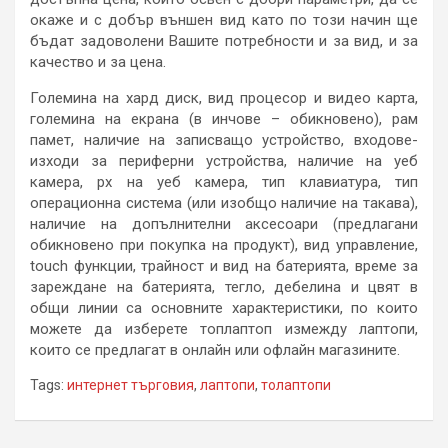
окаже и с добър външен вид като по този начин ще
бъдат задоволени Вашите потребности и за вид, и за
качество и за цена.
Големина на хард диск, вид процесор и видео карта,
големина на екрана (в инчове – обикновено), рам
памет, наличие на записващо устройство, входове-
изходи за периферни устройства, наличие на уеб
камера, px на уеб камера, тип клавиатура, тип
операционна система (или изобщо наличие на такава),
наличие на допълнителни аксесоари (предлагани
обикновено при покупка на продукт), вид управление,
touch функции, трайност и вид на батерията, време за
зареждане на батерията, тегло, дебелина и цвят в
общи линии са основните характеристики, по които
можете да изберете топлаптоп измежду лаптопи,
които се предлагат в онлайн или офлайн магазините.
Tags:
интернет търговия
,
лаптопи
,
толаптопи