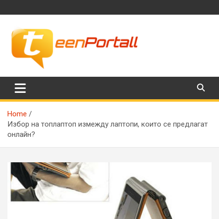
Skip
to
content
Филми, музика, интересни факти и още…
TeenPortall
Home
Избор на топлаптоп измежду лаптопи, които се предлагат
онлайн?