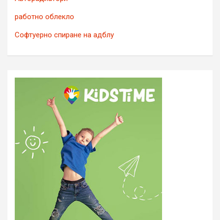
работно облекло
Софтуерно спиране на адблу