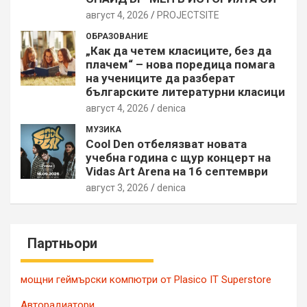
август 4, 2026
PROJECTSITЕ
ОБРАЗОВАНИЕ
„Как да четем класиците, без да
плачем“ – нова поредица помага
на учениците да разберат
българските литературни класици
август 4, 2026
denica
МУЗИКА
Cool Den отбелязват новата
учебна година с щур концерт на
Vidas Art Arena на 16 септември
август 3, 2026
denica
Партньори
мощни геймърски компютри от Plasico IT Superstore
Авторадиатори