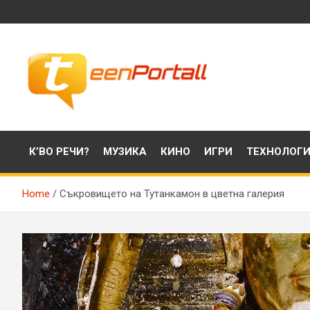
Skip
to
content
Филми, музика, интересни факти и още…
TeenPortall
К’ВО РЕЧИ?
МУЗИКА
КИНО
ИГРИ
ТЕХНОЛОГ
Home
Съкровището на Тутанкамон в цветна галерия