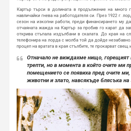
Картър търси в долината в продължение на много 
навличайки гнева на работодателя си. През 1922 г. ло
сезон на изкопни работи, преди финансирането му да
отчаяната жажда на Картър за пробив го карат да зап
открива стъпала издълбани в скалата. До края на с
телефонира на лорда с молба той да дойде незабавно
процеп на вратата в края стълбите, те прокарват свещ 
Отначало не виждахме нищо, горещият 
трепти, но в момента в който очите ми 
помещението се появиха пред очите ми, 
животни и злато, навсякъде блясъка на 