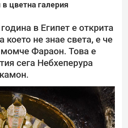
в цветна галерия
година в Египет е открита
 което не знае света, е че
 момче Фараон. Това е
тия сега Небхеперура
камон.