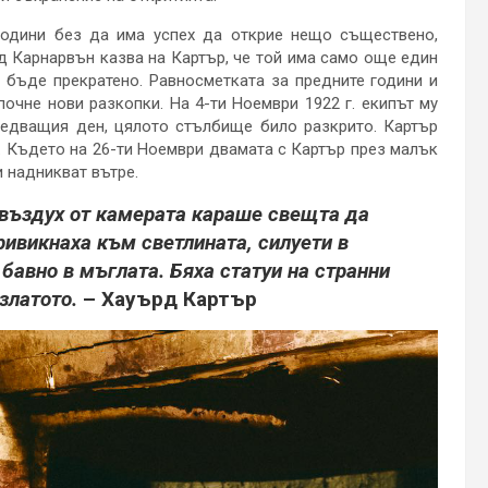
години без да има успех да открие нещо съществено,
рд Карнарвън казва на Картър, че той има само още един
 бъде прекратено. Равносметката за предните години и
очне нови разкопки. На 4-ти Ноември 1922 г. екипът му
ледващия ден, цялото стълбище било разкрито. Картър
. Където на 26-ти Ноември двамата с Картър през малък
и надникват вътре.
въздух от камерата караше свещта да
привикнаха към светлината, силуети в
бавно в мъглата. Бяха статуи на странни
златото.
– Хауърд Картър