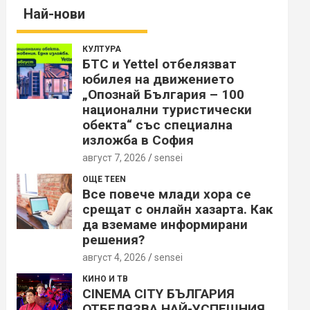
Най-нови
КУЛТУРА
БТС и Yettel отбелязват
юбилея на движението
„Опознай България – 100
национални туристически
обекта“ със специална
изложба в София
август 7, 2026
sensei
ОЩЕ TEEN
Все повече млади хора се
срещат с онлайн хазарта. Как
да вземаме информирани
решения?
август 4, 2026
sensei
КИНО И ТВ
CINEMA CITY БЪЛГАРИЯ
ОТБЕЛЯЗВА НАЙ-УСПЕШНИЯ