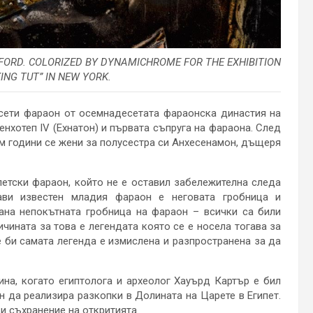
OXFORD. COLORIZED BY DYNAMICHROME FOR THE EXHIBITION
ING TUT” IN NEW YORK.
есети фараон от осемнадесетата фараонска династия на
енхотеп IV (Ехнатон) и първата съпруга на фараона. След
ем години се жени за полусестра си Анхесенамон, дъщеря
петски фараон, който не е оставил забележителна следа
ави известен младия фараон е неговата гробница и
ана непокътната гробница на фараон – всички са били
чината за това е легендата която се е носела тогава за
 би самата легенда е измислена и разпространена за да
ина, когато египтолога и археолог Хауърд Картър е бил
 да реализира разкопки в Долината на Царете в Египет.
и съхранение на откритията.