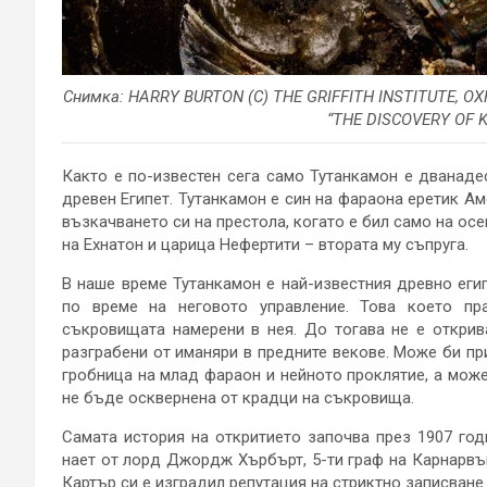
Снимка: HARRY BURTON (C) THE GRIFFITH INSTITUTE, 
“THE DISCOVERY OF K
Както е по-известен сега само Тутанкамон е дванад
древен Египет. Тутанкамон е син на фараона еретик Ам
възкачването си на престола, когато е бил само на ос
на Ехнатон и царица Нефертити – втората му съпруга.
В наше време Тутанкамон е най-известния древно еги
по време на неговото управление. Това което пр
съкровищата намерени в нея. До тогава не е открив
разграбени от иманяри в предните векове. Може би при
гробница на млад фараон и нейното проклятие, а може
не бъде осквернена от крадци на съкровища.
Самата история на откритието започва през 1907 год
нает от лорд Джордж Хърбърт, 5-ти граф на Карнарвън
Картър си е изградил репутация на стриктно записване 