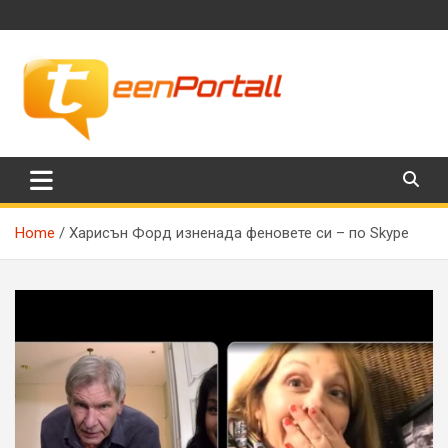
Skip
to
content
Филми, музика, интересни факти и още…
TeenPortall
Home
Харисън Форд изненада феновете си – по Skype