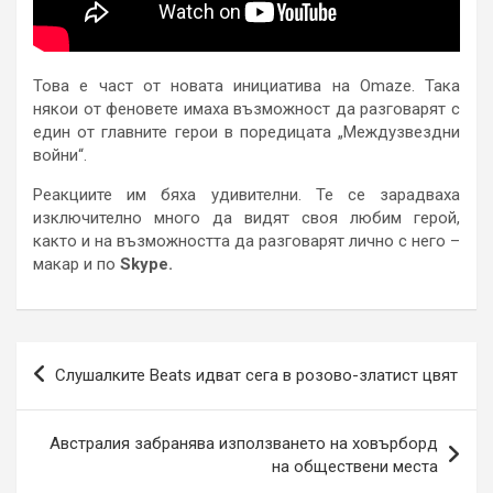
Това е част от новата инициатива на Omaze. Така
някои от феновете имаха възможност да разговарят с
един от главните герои в поредицата „Междузвездни
войни“.
Реакциите им бяха удивителни. Те се зарадваха
изключително много да видят своя любим герой,
както и на възможността да разговарят лично с него –
макар и по
Skype.
Навигация
Слушалките Beats идват сега в розово-златист цвят
Австралия забранява използването на ховърборд
на обществени места