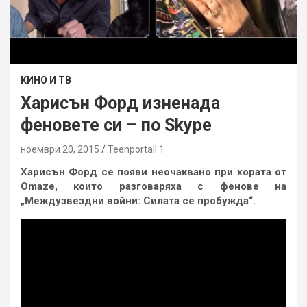
КИНО И ТВ
Харисън Форд изненада
феновете си – по Skype
ноември 20, 2015
Teenportall 1
Харисън Форд се появи неочаквано при хората от
Omaze, които разговаряха с фенове на
„Междузвездни войни: Силата се пробужда“.