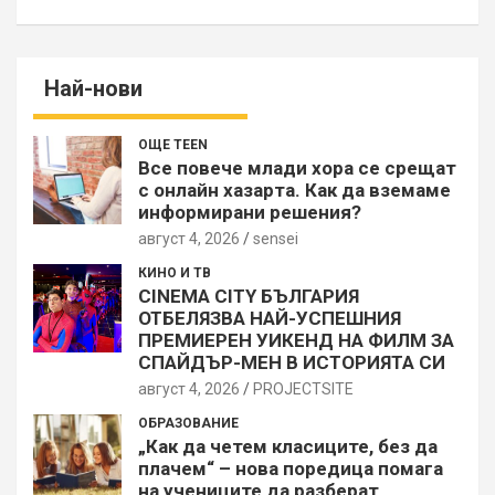
Най-нови
ОЩЕ TEEN
Все повече млади хора се срещат
с онлайн хазарта. Как да вземаме
информирани решения?
август 4, 2026
sensei
КИНО И ТВ
CINEMA CITY БЪЛГАРИЯ
ОТБЕЛЯЗВА НАЙ-УСПЕШНИЯ
ПРЕМИЕРЕН УИКЕНД НА ФИЛМ ЗА
СПАЙДЪР-МЕН В ИСТОРИЯТА СИ
август 4, 2026
PROJECTSITЕ
ОБРАЗОВАНИЕ
„Как да четем класиците, без да
плачем“ – нова поредица помага
на учениците да разберат